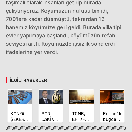
taşımalı olarak insanları getirip burada
çalıştırıyoruz. Köyümüzün nüfusu bin idi,
700'lere kadar düşmüştü, tekrardan 12
hanemiz köyümüze geri geldi. Burada villa tipi
evler yapılmaya başlandı, köyümüzün refah
seviyesi arttı. Köyümüzde işsizlik sona erdi"
ifadelerine yer verdi.
İLGILI HABERLER
KONYA
SON
TCMB,
Edirne'de
ŞEKER
DAKİKA
EFT/FAST
buğday
YILLIK 7
HABERİ:
işlemleri
ve arpa
BİN 500
Yeni
için
ekim