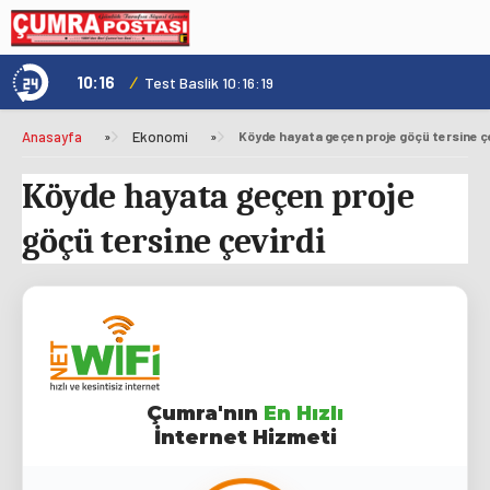
10:16
/
1
Test Baslik 10:16:19
Anasayfa
»
Ekonomi
»
Köyde hayata geçen proje göçü tersine ç
Köyde hayata geçen proje
göçü tersine çevirdi
Çumra'nın
En Hızlı
İnternet Hizmeti