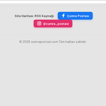
TON
Merkez
fazla
sezonu
ÇİKOLATALI
Bankası
ücret
sona
ÜRÜN
Başkanı
uygulamasını
erdi
Site Haritası
RSS Kaynağı
Çumra Postası
ÜRETİLECEK
Fatih
kaldırdı
Karahan
@cumra_postasi
oldu
© 2026 cumrapostasi.com Tüm hakları saklıdır.