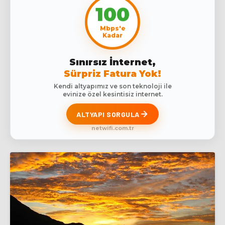
100
Mbps'e
Kadar
Sınırsız İnternet,
Sürpriz Fatura Yok!
Kendi altyapımız ve son teknoloji ile
evinize özel kesintisiz internet.
ALTYAPI SORGULA
netwifi.com.tr