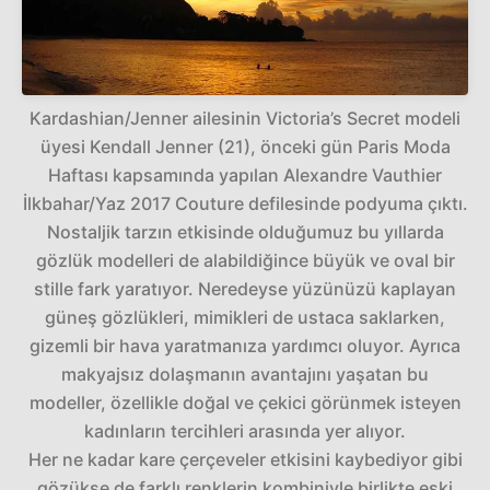
Kardashian/Jenner ailesinin Victoria’s Secret modeli
üyesi Kendall Jenner (21), önceki gün Paris Moda
Haftası kapsamında yapılan Alexandre Vauthier
İlkbahar/Yaz 2017 Couture defilesinde podyuma çıktı.
Nostaljik tarzın etkisinde olduğumuz bu yıllarda
gözlük modelleri de alabildiğince büyük ve oval bir
stille fark yaratıyor. Neredeyse yüzünüzü kaplayan
güneş gözlükleri, mimikleri de ustaca saklarken,
gizemli bir hava yaratmanıza yardımcı oluyor. Ayrıca
makyajsız dolaşmanın avantajını yaşatan bu
modeller, özellikle doğal ve çekici görünmek isteyen
kadınların tercihleri arasında yer alıyor.
Her ne kadar kare çerçeveler etkisini kaybediyor gibi
gözükse de farklı renklerin kombiniyle birlikte eski