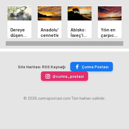
Dereye
Anadolu'nun
Abisko:
Yılın en
düşen
cennetleri
İsveç'in
çarpıcı
atı
en
astronomi
itfaiye
kuzey
fotoğrafları
ekipleri
ucu
kurtardı
Site Haritası
RSS Kaynağı
Çumra Postası
@cumra_postasi
© 2026 cumrapostasi.com Tüm hakları saklıdır.