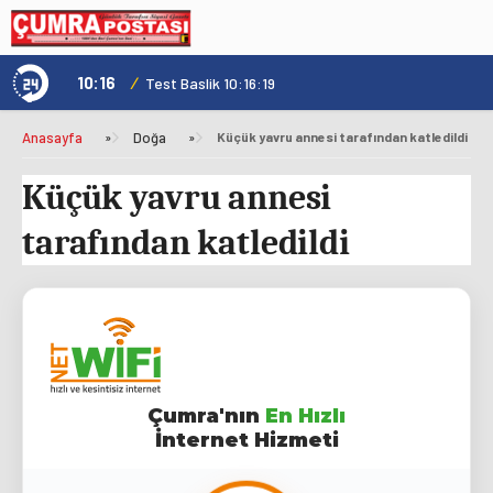
10:16
/
1
Test Baslik 10:16:19
Anasayfa
»
Doğa
»
Küçük yavru annesi tarafından katledildi
Küçük yavru annesi
tarafından katledildi
Çumra'nın
En Hızlı
İnternet Hizmeti