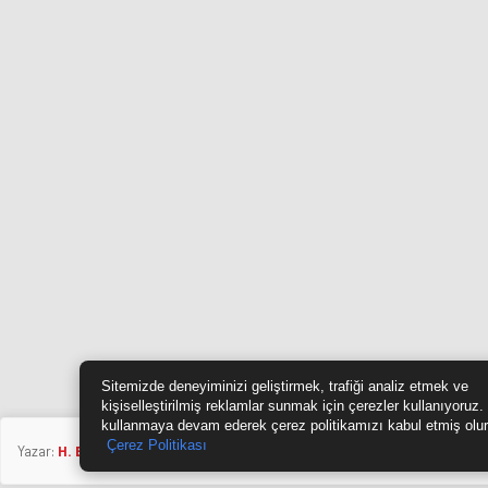
Sitemizde deneyiminizi geliştirmek, trafiği analiz etmek ve
kişiselleştirilmiş reklamlar sunmak için çerezler kullanıyoruz.
kullanmaya devam ederek çerez politikamızı kabul etmiş olu
Çerez Politikası
Yazar:
H. BİLGİLİ