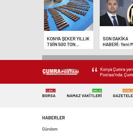
KONYA ŞEKER YILLIK
SON DAKİKA
7 BİN 500 TON
HABERİ: Yeni 
ÇİKOLATALI ÜRÜN
Bankası Başka
ÜRETİLECEK
Fatih Karahan
Konya Çumra yerel
Postası'nda. Çumr
CANLI
ANLIK
GÜNL
BORSA
NAMAZ VAKITLERI
GAZETEL
HABERLER
Gündem