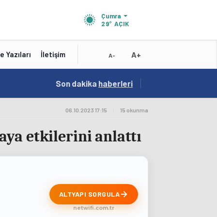
Çumra
29°
AÇIK
A+
e Yazıları
İletişim
A-
15:41
Son dakika
/
haberleri
Test
06.10.2023 17:15
|
15 okunma
ya etkilerini anlattı
ALTYAPI SORGULA
netwifi.com.tr