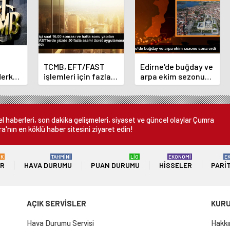
TCMB, EFT/FAST
Edirne'de buğday ve
Merkez
işlemleri için fazla
arpa ekim sezonu
nı
ücret uygulamasını
sona erdi
 oldu
kaldırdı
 haberleri, son dakika gelişmeleri, siyaset ve güncel olaylar Çumra
a'nın en köklü haber sitesini ziyaret edin!
ÜK
TAHMİNİ
LİG
EKONOMİ
E
ER
HAVA DURUMU
PUAN DURUMU
HISSELER
PARI
AÇIK SERVİSLER
KUR
Hava Durumu Servisi
Hakkı