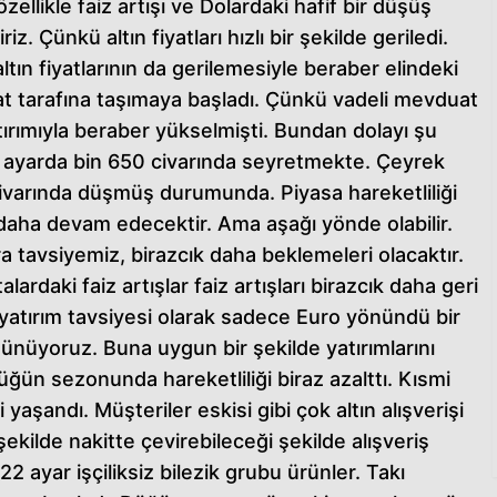
zellikle faiz artışı ve Dolardaki hafif bir düşüş
iriz. Çünkü altın fiyatları hızlı bir şekilde geriledi.
altın fiyatlarının da gerilemesiyle beraber elindeki
at tarafına taşımaya başladı. Çünkü vadeli mevduat
rtırımıyla beraber yükselmişti. Bundan dolayı şu
 24 ayarda bin 650 civarında seyretmekte. Çeyrek
 civarında düşmüş durumunda. Piyasa hareketliliği
daha devam edecektir. Ama aşağı yönde olabilir.
ra tavsiyemiz, birazcık daha beklemeleri olacaktır.
ardaki faiz artışlar faiz artışları birazcık daha geri
 yatırım tavsiyesi olarak sadece Euro yönündü bir
ünüyoruz. Buna uygun bir şekilde yatırımlarını
düğün sezonunda hareketliliği biraz azalttı. Kısmi
yaşandı. Müşteriler eskisi gibi çok altın alışverişi
şekilde nakitte çevirebileceği şekilde alışveriş
22 ayar işçiliksiz bilezik grubu ürünler. Takı