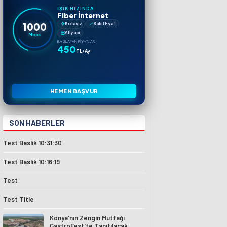
IŞIK HIZINDA
Fiber İnternet
1000
Kotasız
Sabit Fiyat
Altyapı
Mbps
BAŞLAYAN FIYATLAR
450
TL/Ay
HEMEN BAŞVUR
SON HABERLER
Test Baslik 10:31:30
Test Baslik 10:16:19
Test
Test Title
Konya'nın Zengin Mutfağı
GastroFest'te Tanıtılacak