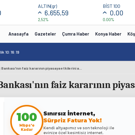
ALTIN(gr)
BİST 100
0
6.655,59
0.00
2,52%
0.00%
Anasayfa
Gazeteler
Çumra Haber
Konya Haber
Köş
ik 10:16:19
Kuyumcular Merkez Bankası'nın faiz kararının piyasaya etkilerini anlattı
kası'nın faiz kararının piyasa
100
Sınırsız İnternet,
Sürpriz Fatura Yok!
Mbps'e
Kendi altyapımız ve son teknoloji ile
Kadar
evinize özel kesintisiz internet.