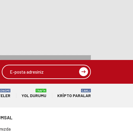
KONOMİ
TRAFİK
CANLI
TELER
YOL DURUMU
KRIPTO PARALAR
UMSAL
mızda