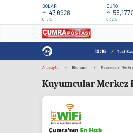
DOLAR
EURO
47,6928
55,177
0,15%
0,32%
10:16
/
Test Basl
Anasayfa
»
Ekonomi
»
Kuyumcular Merkez Ban
Çumra'nın
En Hızlı