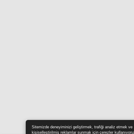
Sitemizde deneyiminizi geliştirmek, trafiği analiz etmek ve
kişiselleştirilmiş reklamlar sunmak için çerezler kullanıyoru