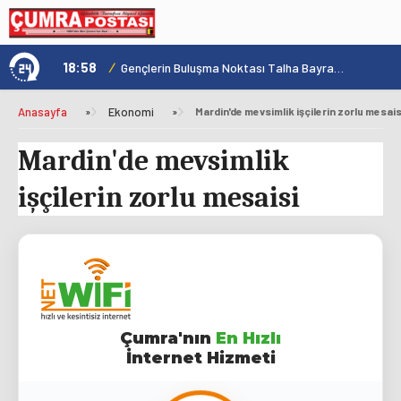
18:58
/
1
Konya'nın Zengin Mutfağı GastroFest'te Tanıtılacak
Gençlerin Buluşma Noktası Talha Bayrakçı Akademi Hızla Yükseliyor
Anasayfa
»
Ekonomi
»
Mardin'de mevsimlik işçilerin zorlu mesais
Mardin'de mevsimlik
işçilerin zorlu mesaisi
Çumra'nın
En Hızlı
İnternet Hizmeti