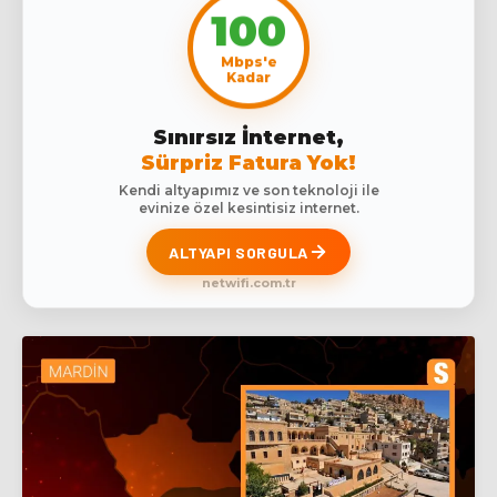
100
Mbps'e
Kadar
Sınırsız İnternet,
Sürpriz Fatura Yok!
Kendi altyapımız ve son teknoloji ile
evinize özel kesintisiz internet.
ALTYAPI SORGULA
netwifi.com.tr