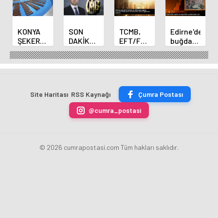
KONYA
SON
TCMB,
Edirne'de
ŞEKER
DAKİKA
EFT/FAST
buğday
YILLIK 7
HABERİ:
işlemleri
ve arpa
BİN 500
Yeni
için
ekim
TON
Merkez
fazla
sezonu
ÇİKOLATALI
Bankası
ücret
sona
ÜRÜN
Başkanı
uygulamasını
erdi
Site Haritası
RSS Kaynağı
Çumra Postası
ÜRETİLECEK
Fatih
kaldırdı
Karahan
@cumra_postasi
oldu
© 2026 cumrapostasi.com Tüm hakları saklıdır.