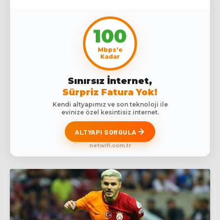
100
Mbps'e
Kadar
Sınırsız İnternet,
Sürpriz Fatura Yok!
Kendi altyapımız ve son teknoloji ile
evinize özel kesintisiz internet.
ALTYAPI SORGULA
netwifi.com.tr