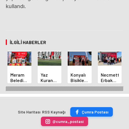
kullandı.
İLGILI HABERLER
Meram
Yaz
Konyalı
Necmettin
Belediyespor
Kuran
Bisikletçi
Erbakan
Okçuları
Kursu
Ahmet
Üniversitesi
Türkiye
Öğrencileri
Can
Geleneksel
Şampiyonası'ndan
Futbol
Akpınar
Okçulukta
Derecelerle
Sahasında
Altın
Zirvede
Döndü
Madalyayı
Site Haritası
RSS Kaynağı
Çumra Postası
Aldı
@cumra_postasi