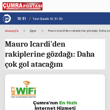
10:31
/
1
Genç Kültür Kart ile Konya'da Üniversite Yaşamı Daha Avantajlı
Test Baslik 10:31:30
Anasayfa
»
Spor
»
Mauro Icardi'den rakiplerine gözdağı: Daha ç
Mauro Icardi'den
rakiplerine gözdağı: Daha
çok gol atacağım
Çumra'nın
En Hızlı
İnternet Hizmeti