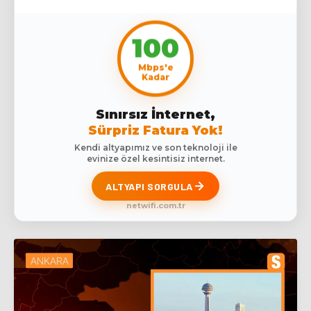
100
Mbps'e
Kadar
Sınırsız İnternet,
Sürpriz Fatura Yok!
Kendi altyapımız ve son teknoloji ile
evinize özel kesintisiz internet.
ALTYAPI SORGULA
netwifi.com.tr