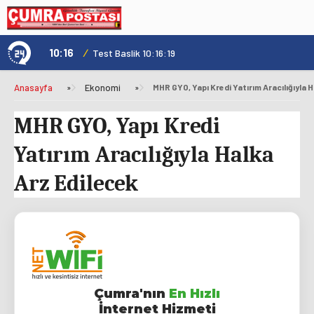
10:16
/
1
Test Baslik 10:16:19
Anasayfa
»
Ekonomi
»
MHR GYO, Yapı Kredi Yatırım Aracılığıyla 
MHR GYO, Yapı Kredi
Yatırım Aracılığıyla Halka
Arz Edilecek
Çumra'nın
En Hızlı
İnternet Hizmeti