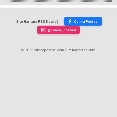
BİN 500
Yeni
için
ekim
TON
Merkez
fazla
sezonu
ÇİKOLATALI
Bankası
ücret
sona
ÜRÜN
Başkanı
uygulamasını
erdi
Site Haritası
RSS Kaynağı
Çumra Postası
ÜRETİLECEK
Fatih
kaldırdı
Karahan
@cumra_postasi
oldu
© 2026 cumrapostasi.com Tüm hakları saklıdır.