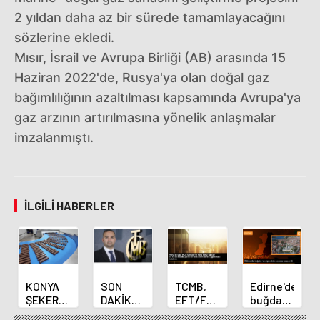
2 yıldan daha az bir sürede tamamlayacağını
sözlerine ekledi.
Mısır, İsrail ve Avrupa Birliği (AB) arasında 15
Haziran 2022'de, Rusya'ya olan doğal gaz
bağımlılığının azaltılması kapsamında Avrupa'ya
gaz arzının artırılmasına yönelik anlaşmalar
imzalanmıştı.
İLGILI HABERLER
KONYA
SON
TCMB,
Edirne'de
ŞEKER
DAKİKA
EFT/FAST
buğday
YILLIK 7
HABERİ:
işlemleri
ve arpa