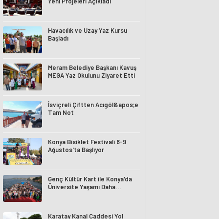
Yeni Projeleri Açıkladı
Havacılık ve Uzay Yaz Kursu
Başladı
Meram Belediye Başkanı Kavuş
MEGA Yaz Okulunu Ziyaret Etti
İsviçreli Çiftten Acıgöl&apos;e
Tam Not
Konya Bisiklet Festivali 6-9
Ağustos'ta Başlıyor
Genç Kültür Kart ile Konya'da
Üniversite Yaşamı Daha
Avantajlı
Karatay Kanal Caddesi Yol