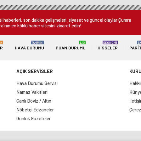
 oldu
kaldırdı
 haberleri, son dakika gelişmeleri, siyaset ve güncel olaylar Çumra
a'nın en köklü haber sitesini ziyaret edin!
ÜK
TAHMİNİ
LİG
EKONOMİ
E
ER
HAVA DURUMU
PUAN DURUMU
HISSELER
PARI
AÇIK SERVİSLER
KUR
Hava Durumu Servisi
Hakkı
Namaz Vakitleri
Künye 
Canlı Döviz / Altın
İletiş
Nöbetçi Eczaneler
Çerez 
Günlük Gazeteler