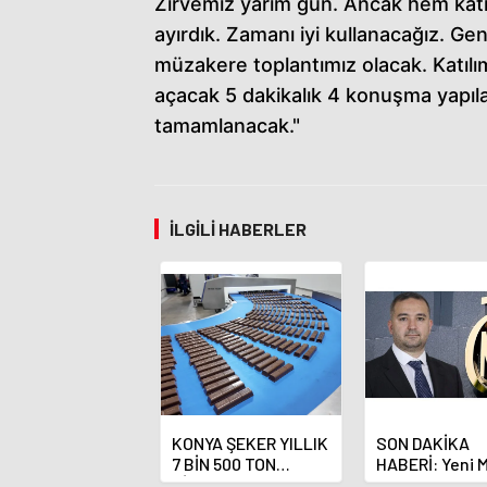
Zirvemiz yarım gün. Ancak hem katılım
ayırdık. Zamanı iyi kullanacağız. G
müzakere toplantımız olacak. Katılı
açacak 5 dakikalık 4 konuşma yapı
tamamlanacak."
İLGILI HABERLER
KONYA ŞEKER YILLIK
SON DAKİKA
7 BİN 500 TON
HABERİ: Yeni 
ÇİKOLATALI ÜRÜN
Bankası Başka