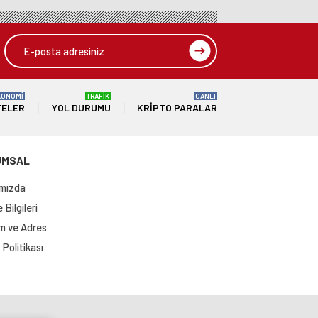
KONOMİ
TRAFİK
CANLI
TELER
YOL DURUMU
KRIPTO PARALAR
UMSAL
mızda
Bilgileri
im ve Adres
Politikası