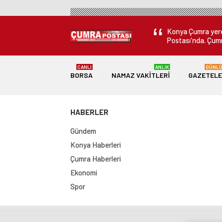
ÜRETİLECEK
Fatih Karahan
Konya Çumra yerel
Postası'nda. Çumr
CANLI
ANLIK
GÜNL
BORSA
NAMAZ VAKITLERI
GAZETEL
HABERLER
Gündem
Konya Haberleri
Çumra Haberleri
Ekonomi
Spor