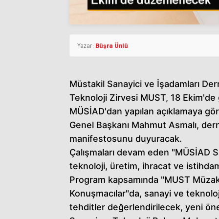
Yazar:
Büşra Ünlü
Müstakil Sanayici ve İşadamları De
Teknoloji Zirvesi MUST, 18 Ekim'de 
MÜSİAD'dan yapılan açıklamaya gö
Genel Başkanı Mahmut Asmalı, derne
manifestosunu duyuracak.
Çalışmaları devam eden "MÜSİAD Sa
teknoloji, üretim, ihracat ve istihd
Program kapsamında "MUST Müzak
Konuşmacılar"da, sanayi ve teknoloj
tehditler değerlendirilecek, yeni ön