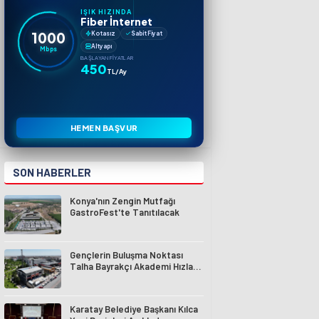
IŞIK HIZINDA
Fiber İnternet
1000
Kotasız
Sabit Fiyat
Altyapı
Mbps
BAŞLAYAN FIYATLAR
450
TL/Ay
HEMEN BAŞVUR
SON HABERLER
Konya'nın Zengin Mutfağı
GastroFest'te Tanıtılacak
Gençlerin Buluşma Noktası
Talha Bayrakçı Akademi Hızla
Yükseliyor
Karatay Belediye Başkanı Kılca