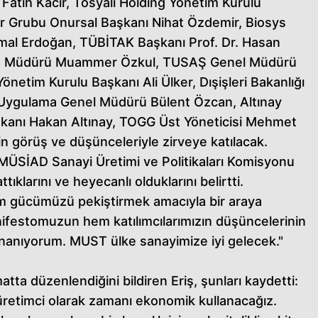
Fatih Kacır, Tosyalı Holding Yönetim Kurulu
ler Grubu Onursal Başkanı Nihat Özdemir, Biosys
mal Erdoğan, TÜBİTAK Başkanı Prof. Dr. Hasan
im Müdürü Muammer Özkul, TUSAŞ Genel Müdürü
 Yönetim Kurulu Başkanı Ali Ülker, Dışişleri Bakanlığı
je Uygulama Genel Müdürü Bülent Özcan, Altınay
şkanı Hakan Altınay, TOGG Üst Yöneticisi Mehmet
in görüş ve düşünceleriyle zirveye katılacak.
 MÜSİAD Sanayi Üretimi ve Politikaları Komisyonu
tıklarını ve heyecanlı olduklarını belirtti.
m gücümüzü pekiştirmek amacıyla bir araya
ifestomuzun hem katılımcılarımızın düşüncelerinin
 inanıyorum. MUST ülke sanayimize iyi gelecek."
matta düzenlendiğini bildiren Eriş, şunları kaydetti:
retimci olarak zamanı ekonomik kullanacağız.