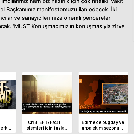
cılarımız hem biz hazırlık için çok nitelikli vakit
enel Başkanımız manifestomuzu ilan edecek. İki
mcılar ve sanayicilerimize önemli pencereler
lacak. 'MUST Konuşmacımız'ın konuşmasıyla zirve
TCMB, EFT/FAST
Edirne'de buğday ve
Merkez
işlemleri için fazla
arpa ekim sezonu
nı
ücret uygulamasını
sona erdi