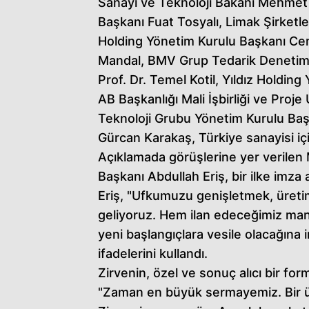
Sanayi ve Teknoloji Bakanı Mehmet 
Başkanı Fuat Tosyalı, Limak Şirket
Holding Yönetim Kurulu Başkanı Ce
Mandal, BMV Grup Tedarik Denet
Prof. Dr. Temel Kotil, Yıldız Holding
AB Başkanlığı Mali İşbirliği ve Pro
Teknoloji Grubu Yönetim Kurulu Ba
Gürcan Karakaş, Türkiye sanayisi iç
Açıklamada görüşlerine yer verilen
Başkanı Abdullah Eriş, bir ilke imza at
Eriş, "Ufkumuzu genişletmek, üreti
geliyoruz. Hem ilan edeceğimiz man
yeni başlangıçlara vesile olacağına
ifadelerini kullandı.
Zirvenin, özel ve sonuç alıcı bir for
"Zaman en büyük sermayemiz. Bir ü