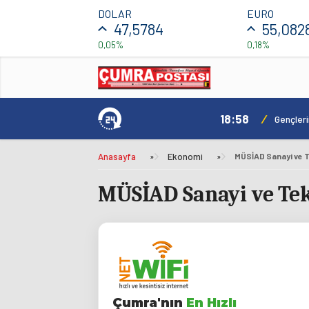
DOLAR
EURO
47,5784
55,082
0,05%
0,18%
18:58
/
ılacak
Gençler
Anasayfa
»
Ekonomi
»
MÜSİAD Sanayi ve T
MÜSİAD Sanayi ve Tek
Çumra'nın
En Hızlı