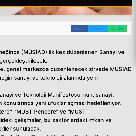
Paylaş
Tweetle
Gönder
rneğince (MÜSİAD) ilk kez düzenlenen Sanayi ve
gerçekleştirilecek.
re, genel merkezde düzenlenecek zirvede MÜSİAD
ğin sanayi ve teknoloji alanında yeni
nayi ve Teknoloji Manifestosu"nun, sanayi,
am konularında yeni ufuklar açması hedefleniyor.
ere", "MUST Pencere" ve "MUST
ideki gelişmeler, bu sektörlerdeki imkan ve
eriler sunulacak.