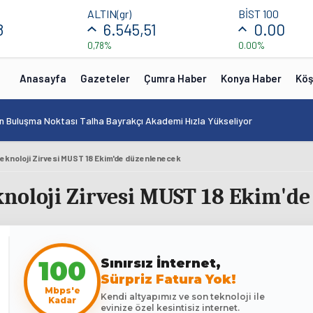
ALTIN(gr)
BİST 100
8
6.545,51
0.00
0,78%
0.00%
Anasayfa
Gazeteler
Çumra Haber
Konya Haber
Köş
in Buluşma Noktası Talha Bayrakçı Akademi Hızla Yükseliyor
eknoloji Zirvesi MUST 18 Ekim'de düzenlenecek
noloji Zirvesi MUST 18 Ekim'd
100
Sınırsız İnternet,
Sürpriz Fatura Yok!
Mbps'e
Kendi altyapımız ve son teknoloji ile
Kadar
evinize özel kesintisiz internet.