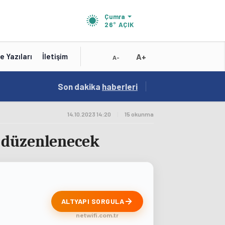
Çumra
26°
AÇIK
A+
e Yazıları
İletişim
A-
18:56
Son dakika
/
haberleri
Karatay Belediye Başkanı Kılca Yeni Projeleri
14.10.2023 14:20
|
15 okunma
e düzenlenecek
ALTYAPI SORGULA
netwifi.com.tr