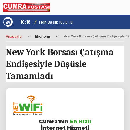
10:16
/
1
Test Baslik 10:16:19
Anasayfa
»
Ekonomi
»
New York Borsası Çatışma Endişesiyle D
New York Borsası Çatışma
Endişesiyle Düşüşle
Tamamladı
Çumra'nın
En Hızlı
İnternet Hizmeti