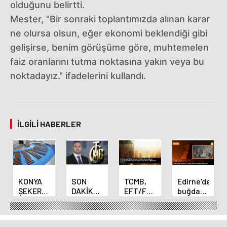
olduğunu belirtti.
Mester, "Bir sonraki toplantımızda alınan karar
ne olursa olsun, eğer ekonomi beklendiği gibi
gelişirse, benim görüşüme göre, muhtemelen
faiz oranlarını tutma noktasına yakın veya bu
noktadayız." ifadelerini kullandı.
İLGILI HABERLER
KONYA
SON
TCMB,
Edirne'de
ŞEKER
DAKİKA
EFT/FAST
buğday
YILLIK 7
HABERİ:
işlemleri
ve arpa
BİN 500
Yeni
için
ekim
TON
Merkez
fazla
sezonu