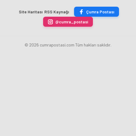
ÇİKOLATALI
Bankası
ücret
sona
ÜRÜN
Başkanı
uygulamasını
erdi
Site Haritası
RSS Kaynağı
Çumra Postası
ÜRETİLECEK
Fatih
kaldırdı
Karahan
@cumra_postasi
oldu
© 2026 cumrapostasi.com Tüm hakları saklıdır.