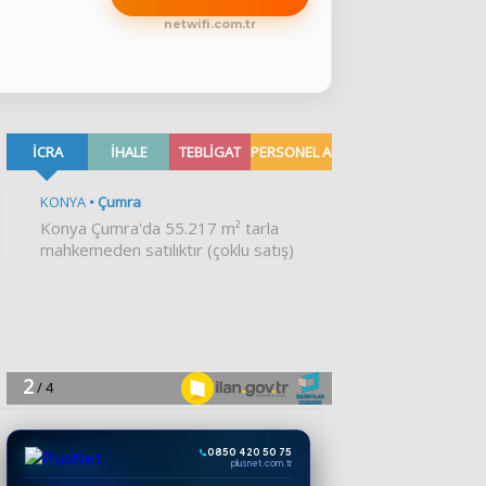
netwifi.com.tr
0850 420 50 75
plusnet.com.tr