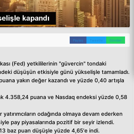
Paylaş
Tweetle
Gönder
ı (Fed) yetkililerinin "güvercin" tondaki
indeki düşüşün etkisiyle günü yükselişle tamamladı.
uana yakın değer kazandı ve yüzde 0,40 artışla
ak 4.358,24 puana ve Nasdaq endeksi yüzde 0,58
lar yatırımcıların odağında olmaya devam ederken
iyle pay piyasalarında pozitif bir seyir izlendi.
ık 13 baz puan düşüşle yüzde 4,65'e indi.