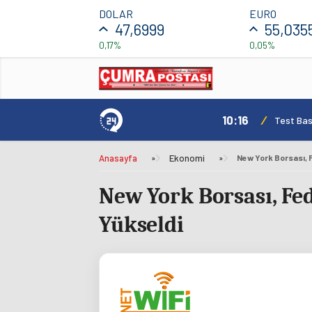
DOLAR
EURO
47,6999
55,035
0,17%
0,05%
10:16
/
Test Basl
Anasayfa
»
Ekonomi
»
New York Borsası, Fed
Yükseldi