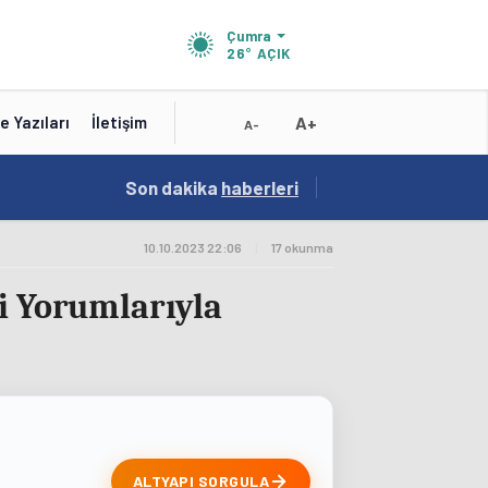
Çumra
26°
AÇIK
A+
e Yazıları
İletişim
A-
15:41
Son dakika
/
haberleri
Test
10.10.2023 22:06
|
17 okunma
ki Yorumlarıyla
ALTYAPI SORGULA