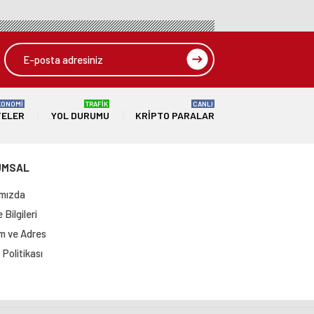
KONOMİ
TRAFİK
CANLI
TELER
YOL DURUMU
KRIPTO PARALAR
UMSAL
mızda
Bilgileri
im ve Adres
Politikası