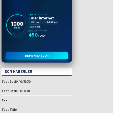
IŞIK HIZINDA
Fiber İnternet
1000
Kotasız
Sabit Fiyat
Altyapı
Mbps
BAŞLAYAN FIYATLAR
450
TL/Ay
HEMEN BAŞVUR
SON HABERLER
Test Baslik 10:31:30
Test Baslik 10:16:19
Test
Test Title