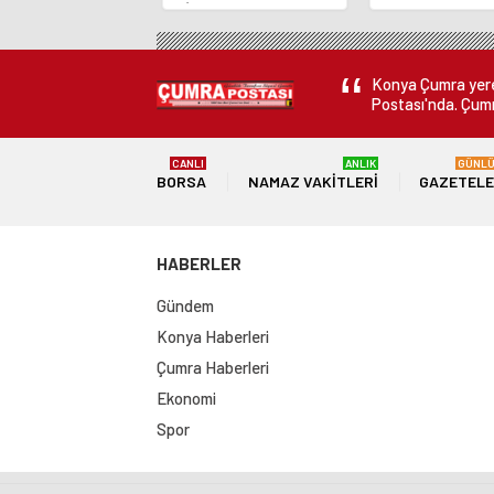
ÇİKOLATALI ÜRÜN
Bankası Başka
ÜRETİLECEK
Fatih Karahan
Konya Çumra yerel
Postası'nda. Çumr
CANLI
ANLIK
GÜNL
BORSA
NAMAZ VAKITLERI
GAZETEL
HABERLER
Gündem
Konya Haberleri
Çumra Haberleri
Ekonomi
Spor