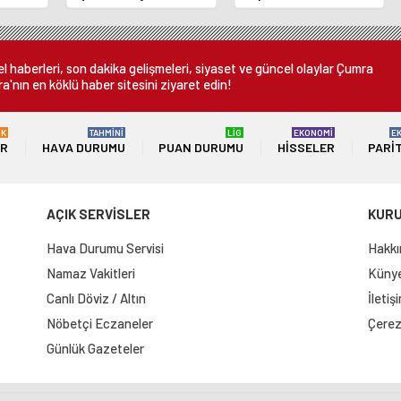
nı
ücret uygulamasını
sona erdi
 oldu
kaldırdı
 haberleri, son dakika gelişmeleri, siyaset ve güncel olaylar Çumra
a'nın en köklü haber sitesini ziyaret edin!
ÜK
TAHMİNİ
LİG
EKONOMİ
E
ER
HAVA DURUMU
PUAN DURUMU
HISSELER
PARI
AÇIK SERVİSLER
KUR
Hava Durumu Servisi
Hakkı
Namaz Vakitleri
Künye 
Canlı Döviz / Altın
İletiş
Nöbetçi Eczaneler
Çerez 
Günlük Gazeteler