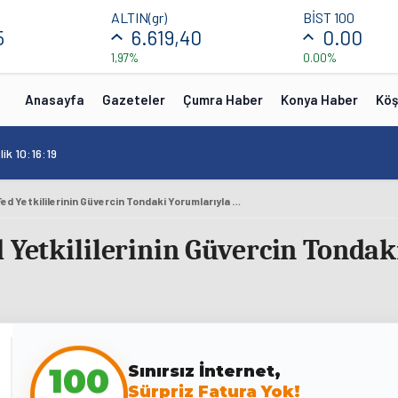
ALTIN(gr)
BİST 100
5
6.619,40
0.00
1,97%
0.00%
Anasayfa
Gazeteler
Çumra Haber
Konya Haber
Köş
ik 10:16:19
New York Borsası, Fed Yetkililerinin Güvercin Tondaki Yorumlarıyla Yükseldi
 Yetkililerinin Güvercin Tonda
Sınırsız İnternet,
100
Sürpriz Fatura Yok!