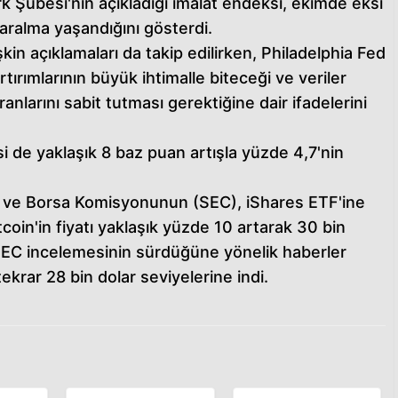
Şubesi'nin açıkladığı imalat endeksi, ekimde eksi
aralma yaşandığını gösterdi.
lişkin açıklamaları da takip edilirken, Philadelphia Fed
rtırımlarının büyük ihtimalle biteceği ve veriler
nlarını sabit tutması gerektiğine dair ifadelerini
risi de yaklaşık 8 baz puan artışla yüzde 4,7'nin
 ve Borsa Komisyonunun (SEC), iShares ETF'ine
tcoin'in fiyatı yaklaşık yüzde 10 artarak 30 bin
 SEC incelemesinin sürdüğüne yönelik haberler
tekrar 28 bin dolar seviyelerine indi.