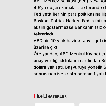
ABD Merkez Bankası (Fed) New York 
4,6'ya düşerek imalat sektöründe d
Fed yetkililerinin para politikasına i
Başkanı Patrick Harker, Fed'in faiz a
aksini göstermezse Bankanın faiz ora
tekrarladı.
ABD'nin 10 yıllık hazine tahvili geti
üzerine çıktı.
Öte yandan, ABD Menkul Kıymetler
onay verdiği iddialarının ardından Bi
dolara yaklaştı. Başvuruya yönelik
sonrasında ise kripto paranın fiyatı 
İLGILI HABERLER