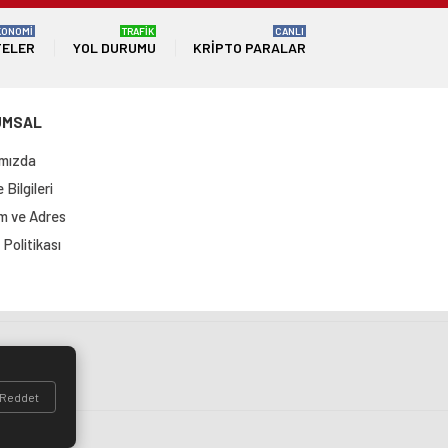
KONOMİ
TRAFİK
CANLI
TELER
YOL DURUMU
KRIPTO PARALAR
UMSAL
mızda
Bilgileri
im ve Adres
Politikası
si
Reddet