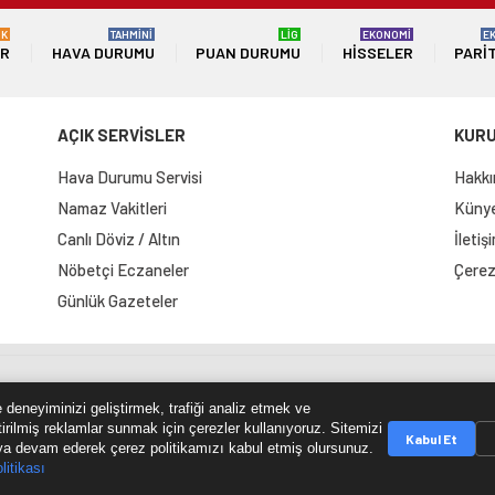
ÜK
TAHMİNİ
LİG
EKONOMİ
E
ER
HAVA DURUMU
PUAN DURUMU
HISSELER
PARI
AÇIK SERVİSLER
KUR
Hava Durumu Servisi
Hakkı
Namaz Vakitleri
Künye 
Canlı Döviz / Altın
İletiş
Nöbetçi Eczaneler
Çerez 
Günlük Gazeteler
e Haritası
RSS Kaynağı
Çumra Postası
@cumra_posta
 deneyiminizi geliştirmek, trafiği analiz etmek ve
tirilmiş reklamlar sunmak için çerezler kullanıyoruz. Sitemizi
Kabul Et
a devam ederek çerez politikamızı kabul etmiş olursunuz.
litikası
© 2026 cumrapostasi.com Tüm hakları saklıdır.