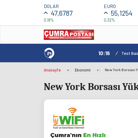
DOLAR
EURO
47,6787
55,1254
0,18%
0,32%
10:16
/
Test Basl
Anasayfa
»
Ekonomi
»
New York Borsası Y
New York Borsası Yü
Çumra'nın
En Hızlı