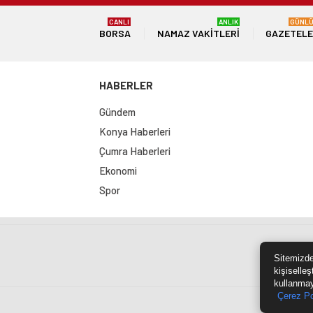
CANLI
ANLIK
GÜNL
BORSA
NAMAZ VAKITLERI
GAZETEL
HABERLER
Gündem
Konya Haberleri
Çumra Haberleri
Ekonomi
Spor
Sit
Sitemizde
kişiselleş
kullanmay
Çerez Po