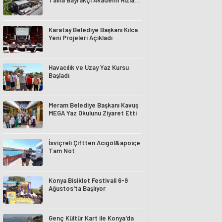
Talha Bayrakçı Akademi Hızla
Yükseliyor
Karatay Belediye Başkanı Kılca
Yeni Projeleri Açıkladı
Havacılık ve Uzay Yaz Kursu
Başladı
Meram Belediye Başkanı Kavuş
MEGA Yaz Okulunu Ziyaret Etti
İsviçreli Çiftten Acıgöl&apos;e
Tam Not
Konya Bisiklet Festivali 6-9
Ağustos'ta Başlıyor
Genç Kültür Kart ile Konya'da