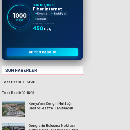
IŞIK HIZINDA
Fiber İnternet
1000
Kotasız
Sabit Fiyat
Altyapı
Mbps
BAŞLAYAN FIYATLAR
450
TL/Ay
HEMEN BAŞVUR
SON HABERLER
Test Baslik 10:31:30
Test Baslik 10:16:19
Konya'nın Zengin Mutfağı
GastroFest'te Tanıtılacak
Gençlerin Buluşma Noktası