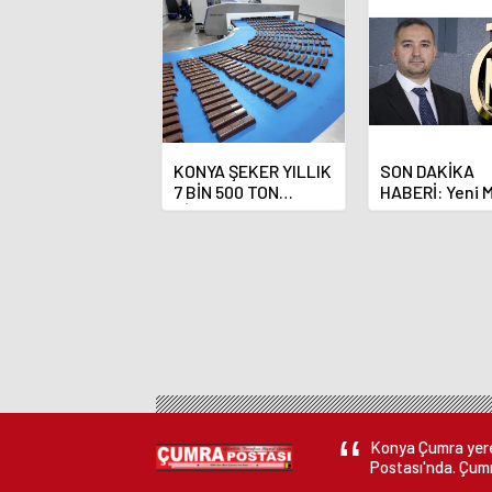
KONYA ŞEKER YILLIK
SON DAKİKA
7 BİN 500 TON
HABERİ: Yeni 
ÇİKOLATALI ÜRÜN
Bankası Başka
ÜRETİLECEK
Fatih Karahan
Konya Çumra yerel
Postası'nda. Çumr