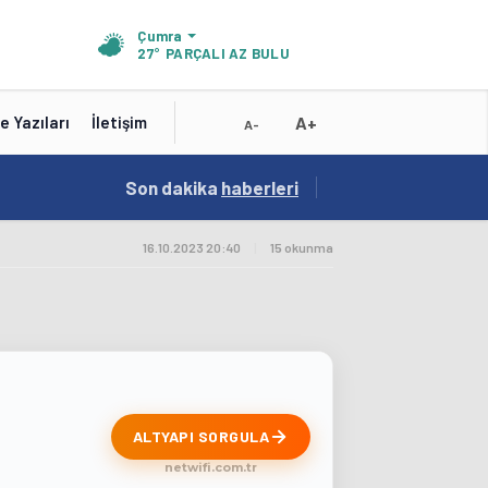
Çumra
27°
PARÇALI AZ BULUTLU
A+
e Yazıları
İletişim
A-
19:01
Son dakika
/
haberleri
Konya'nın Zengin Mutfağı GastroFest'te Tanıt
16.10.2023 20:40
|
15 okunma
ALTYAPI SORGULA
netwifi.com.tr