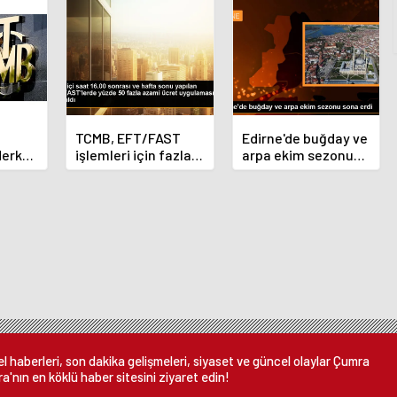
TCMB, EFT/FAST
Edirne'de buğday ve
Merkez
işlemleri için fazla
arpa ekim sezonu
nı
ücret uygulamasını
sona erdi
 oldu
kaldırdı
 haberleri, son dakika gelişmeleri, siyaset ve güncel olaylar Çumra
a'nın en köklü haber sitesini ziyaret edin!