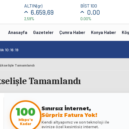
ALTIN(gr)
BİST 100
6.659,69
0.00
2,59%
0.00%
Anasayfa
Gazeteler
Çumra Haber
Konya Haber
Köş
ik 10:16:19
ükselişle Tamamlandı
kselişle Tamamlandı
Sınırsız İnternet,
100
Sürpriz Fatura Yok!
Mbps'e
Kendi altyapımız ve son teknoloji ile
Kadar
evinize özel kesintisiz internet.