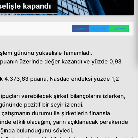
Paylaş
Tweetle
Gönder
işlem gününü yükselişle tamamladı.
puanın üzerinde değer kazandı ve yüzde 0,93
k 4.373,63 puana, Nasdaq endeksi yüzde 1,2
ipuçları verebilecek şirket bilançolarını izlerken,
gününde pozitif bir seyir izlendi.
aki çatışmanın durumu ile şirketlerin finansla
rinde etkili olacağını, yarın açıklanacak perakende
odağında bulunduğunu söyledi.