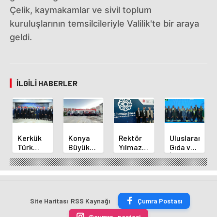
Çelik, kaymakamlar ve sivil toplum
kuruluşlarının temsilcileriyle Valilik'te bir araya
geldi.
İLGILI HABERLER
Kerkük
Konya
Rektör
Uluslararası
Türk
Büyükşehir'den
Yılmaz
Gıda ve
Dünyası
Alanya
ve
İnovasyon
Belediyeler
Yangınına
Akademisyenler
Forumu
Birliği
Destek
2.
Selçuklu'da
Üyesi
İletişim
Başladı
Oldu
Şurasında
Site Haritası
RSS Kaynağı
Çumra Postası
@cumra_postasi