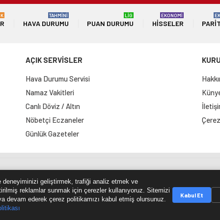
ÜK
TAHMİNİ
LİG
EKONOMİ
E
ER
HAVA DURUMU
PUAN DURUMU
HISSELER
PARI
AÇIK SERVİSLER
KUR
Hava Durumu Servisi
Hakkı
Namaz Vakitleri
Künye 
Canlı Döviz / Altın
İletiş
Nöbetçi Eczaneler
Çerez 
Günlük Gazeteler
e Haritası
RSS Kaynağı
Çumra Postası
@cumra_posta
 deneyiminizi geliştirmek, trafiği analiz etmek ve
tirilmiş reklamlar sunmak için çerezler kullanıyoruz. Sitemizi
Kabul Et
a devam ederek çerez politikamızı kabul etmiş olursunuz.
litikası
© 2026 cumrapostasi.com Tüm hakları saklıdır.