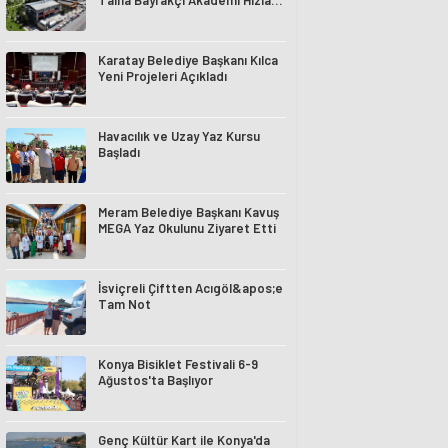
Talha Bayrakçı Akademi Hızla
Yükseliyor
Karatay Belediye Başkanı Kılca
Yeni Projeleri Açıkladı
Havacılık ve Uzay Yaz Kursu
Başladı
Meram Belediye Başkanı Kavuş
MEGA Yaz Okulunu Ziyaret Etti
İsviçreli Çiftten Acıgöl&apos;e
Tam Not
Konya Bisiklet Festivali 6-9
Ağustos'ta Başlıyor
Genç Kültür Kart ile Konya'da