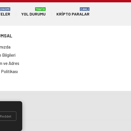
KONOMİ
TRAFİK
CANLI
TELER
YOL DURUMU
KRIPTO PARALAR
UMSAL
mızda
Bilgileri
im ve Adres
Politikası
si
Reddet