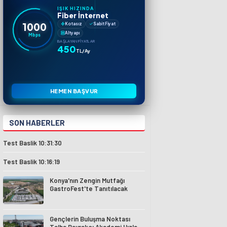
IŞIK HIZINDA
Fiber İnternet
1000
Kotasız
Sabit Fiyat
Altyapı
Mbps
BAŞLAYAN FIYATLAR
450
TL/Ay
HEMEN BAŞVUR
SON HABERLER
Test Baslik 10:31:30
Test Baslik 10:16:19
Konya'nın Zengin Mutfağı
GastroFest'te Tanıtılacak
Gençlerin Buluşma Noktası