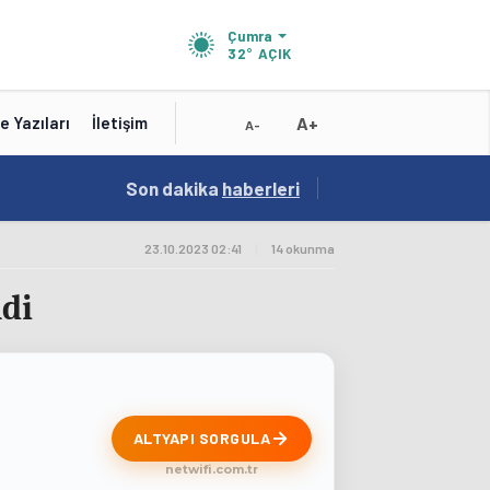
Çumra
32°
AÇIK
A+
e Yazıları
İletişim
A-
19:01
Son dakika
/
haberleri
Konya'nın Zengin Mutfağı GastroFest'te Tanıt
23.10.2023 02:41
|
14 okunma
ndi
ALTYAPI SORGULA
netwifi.com.tr