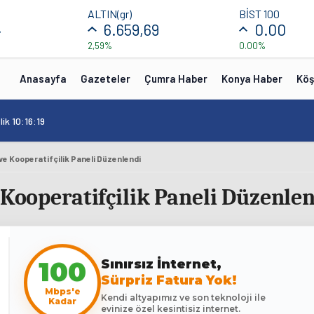
ALTIN(gr)
BİST 100
4
6.659,69
0.00
2,59%
0.00%
Anasayfa
Gazeteler
Çumra Haber
Konya Haber
Köş
ik 10:16:19
ve Kooperatifçilik Paneli Düzenlendi
 Kooperatifçilik Paneli Düzenle
Sınırsız İnternet,
100
Sürpriz Fatura Yok!
Mbps'e
Kendi altyapımız ve son teknoloji ile
Kadar
evinize özel kesintisiz internet.