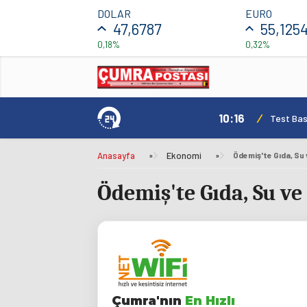
DOLAR
EURO
47,6787
55,125
0,18%
0,32%
10:16
/
Test Basl
Anasayfa
»
Ekonomi
»
Ödemiş'te Gıda, Su 
Ödemiş'te Gıda, Su ve
Çumra'nın
En Hızlı