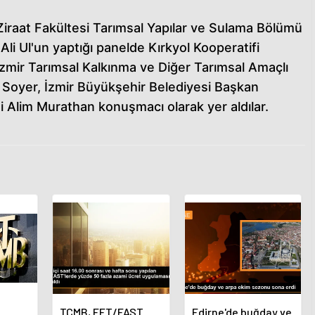
iraat Fakültesi Tarımsal Yapılar ve Sulama Bölümü
li Ul'un yaptığı panelde Kırkyol Kooperatifi
İzmir Tarımsal Kalkınma ve Diğer Tarımsal Amaçlı
n Soyer, İzmir Büyükşehir Belediyesi Başkan
 Alim Murathan konuşmacı olarak yer aldılar.
TCMB, EFT/FAST
Edirne'de buğday ve