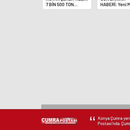
7 BİN 500 TON
HABERİ: Yeni 
ÇİKOLATALI ÜRÜN
Bankası Başka
ÜRETİLECEK
Fatih Karahan
Konya Çumra yerel
Postası'nda. Çumr