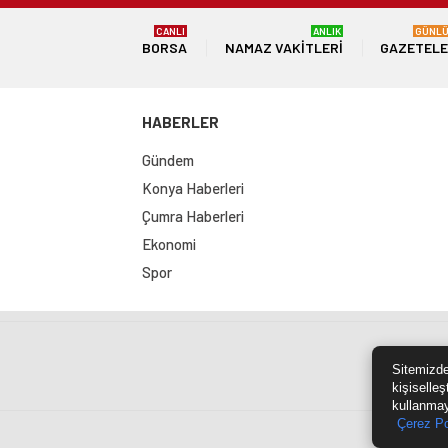
CANLI
ANLIK
GÜNL
BORSA
NAMAZ VAKITLERI
GAZETEL
HABERLER
Gündem
Konya Haberleri
Çumra Haberleri
Ekonomi
Spor
Sit
Sitemizde
kişiselleş
kullanmay
Çerez Po