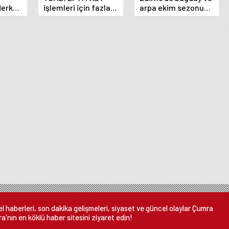
Merkez
işlemleri için fazla
arpa ekim sezonu
nı
ücret uygulamasını
sona erdi
 oldu
kaldırdı
 haberleri, son dakika gelişmeleri, siyaset ve güncel olaylar Çumra
a'nın en köklü haber sitesini ziyaret edin!