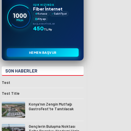
IŞIK HIZINDA
Fiber İnternet
1000
Kotasız
Sabit Fiyat
Altyapı
Mbps
BAŞLAYAN FIYATLAR
450
TL/Ay
HEMEN BAŞVUR
SON HABERLER
Test
Test Title
Konya'nın Zengin Mutfağı
GastroFest'te Tanıtılacak
Gençlerin Buluşma Noktası