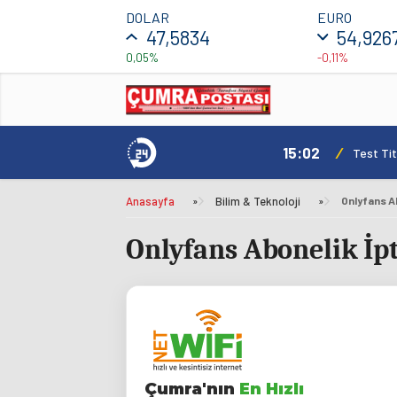
DOLAR
EURO
47,5834
54,926
0,05%
-0,11%
15:02
/
Test Tit
Anasayfa
»
Bilim & Teknoloji
»
Onlyfans Ab
Onlyfans Abonelik İpta
Çumra'nın
En Hızlı