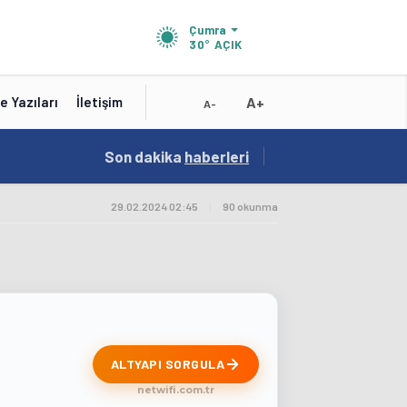
Çumra
30°
AÇIK
A+
e Yazıları
İletişim
A-
19:01
Son dakika
/
haberleri
Konya'nın Zengin Mutfağı GastroFest'te Tanıt
29.02.2024 02:45
|
90 okunma
ALTYAPI SORGULA
netwifi.com.tr