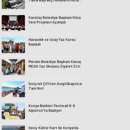
Talha Bayrakçı Akademi Hızla
Yükseliyor
Karatay Belediye Başkanı Kılca
Yeni Projeleri Açıkladı
Havacılık ve Uzay Yaz Kursu
Başladı
Meram Belediye Başkanı Kavuş
MEGA Yaz Okulunu Ziyaret Etti
İsviçreli Çiftten Acıgöl&apos;e
Tam Not
Konya Bisiklet Festivali 6-9
Ağustos'ta Başlıyor
Genç Kültür Kart ile Konya'da