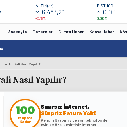
ALTIN(gr)
BİST 100
7
6.483,26
0.00
-0,18%
0.00%
Anasayfa
Gazeteler
Çumra Haber
Konya Haber
Köş
le
onelik İptali Nasıl Yapılır?
li Nasıl Yapılır?
Sınırsız İnternet,
100
Sürpriz Fatura Yok!
Mbps'e
Kendi altyapımız ve son teknoloji ile
Kadar
evinize özel kesintisiz internet.