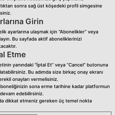
tıktan sonra sağ üst köşedeki profil simgesine
siniz.
larına Girin
elik ayarlarına ulaşmak için “Abonelikler” veya
layın. Bu sayfada aktif aboneliklerinizi
kacaktır.
al Etme
etinin yanındaki “İptal Et” veya “Cancel” butonuna
şlatabilirsiniz. Bu adımda size birkaç onay ekranı
rekli onayları vermelisiniz.
aboneliğinizin sona erme tarihine kadar platformun
devam edebilirsiniz.
da dikkat etmeniz gereken üç temel nokta