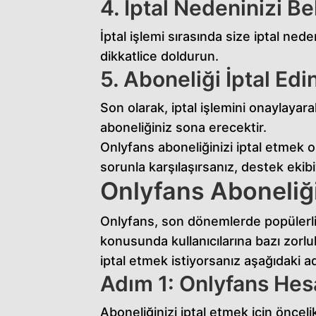
4. İptal Nedeninizi Bel
İptal işlemi sırasında size iptal ned
dikkatlice doldurun.
5. Aboneliği İptal Edi
Son olarak, iptal işlemini onaylayar
aboneliğiniz sona erecektir.
Onlyfans aboneliğinizi iptal etmek 
sorunla karşılaşırsanız, destek eki
Onlyfans Aboneliği
Onlyfans, son dönemlerde popülerliğ
konusunda kullanıcılarına bazı zorlu
iptal etmek istiyorsanız aşağıdaki adı
Adım 1: Onlyfans Hesa
Aboneliğinizi iptal etmek için öncel