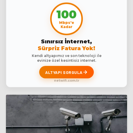
100
Mbps'e
Kadar
Sınırsız İnternet,
Sürpriz Fatura Yok!
Kendi altyapımız ve son teknoloji ile
evinize özel kesintisiz internet.
ALTYAPI SORGULA
netwifi.com.tr