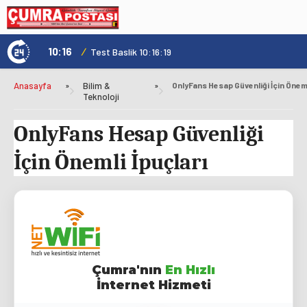
10:16
/
1
Test Baslik 10:16:19
Anasayfa
»
Bilim &
»
Teknoloji
OnlyFans Hesap Güvenliği
İçin Önemli İpuçları
Çumra'nın
En Hızlı
İnternet Hizmeti