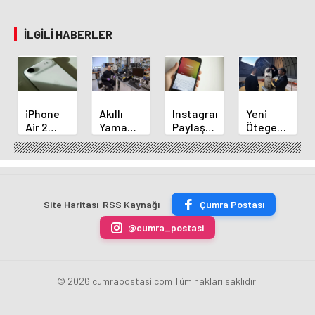
İLGILI HABERLER
iPhone
Akıllı
Instagram,
Yeni
Air 2
Yama
Paylaşımlarda
Ötegezegen
Tanıtımı
Çevresel
Müzik
Keşfi:
Yaklaşıyor:
Tehlikeleri
Değiştirme
Türk
5
Titreşimle
Özelliğini
Bilim
Devrimsel
Bildiriyor
Başlatıyor
İnsanının
Yenilik!
Başarısı
Site Haritası
RSS Kaynağı
Çumra Postası
@cumra_postasi
© 2026 cumrapostasi.com Tüm hakları saklıdır.