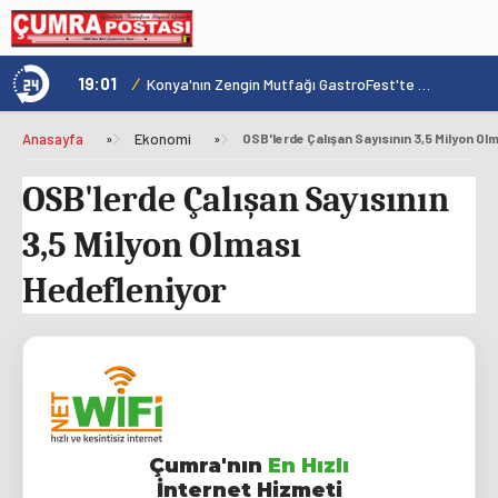
19:01
/
1
Hadim'de Arıcılara Orman Yangınları Eğitimi Verildi
Konya'nın Zengin Mutfağı GastroFest'te Tanıtılacak
Anasayfa
»
Ekonomi
»
OSB'lerde Çalışan Sayısının 3,5 Milyon Ol
OSB'lerde Çalışan Sayısının
3,5 Milyon Olması
Hedefleniyor
Çumra'nın
En Hızlı
İnternet Hizmeti