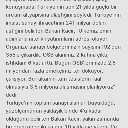
konuşmada, Türkiye'nin son 21 yılda güçlü bir
üretim altyapısına ulaştığını söyledi. Türkiye'nin
imalat sanayi ihracatının 241 milyar doları
aştığını belirten Bakan Kacır, "Ülkemiz emin
adımlarla nitelikli yatırımların adresi oluyor.
Organize sanayi bölgelerimizin sayısını 192'den
355'e çıkardık. OSB alanımız 2 katına çıktı,
istihdam 6 kat arttı. Bugün OSB'lerimizde 2,5
milyondan fazla emekçimiz ter döküyor,
çalışıyor. Bu rakamın tüm tesislerin faal
olmasıyla 3,5 milyona ulaşmasını planlıyoruz"
dedi.
Türkiye'nin toplam sanayi alanları büyüklüğü,
yüzölçümünün yaklaşık binde 4'ü kadar
olduğunu belirten Bakan Kacır, yakın zamanda
bu oranı önce iki katına, 10 yılda ise yüzde 1'e