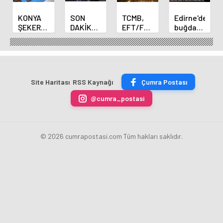
KONYA
SON
TCMB,
Edirne'de
ŞEKER
DAKİKA
EFT/FAST
buğday
YILLIK 7
HABERİ:
işlemleri
ve arpa
BİN 500
Yeni
için
ekim
TON
Merkez
fazla
sezonu
ÇİKOLATALI
Bankası
ücret
sona
ÜRÜN
Başkanı
uygulamasını
erdi
Site Haritası
RSS Kaynağı
Çumra Postası
ÜRETİLECEK
Fatih
kaldırdı
Karahan
@cumra_postasi
oldu
© 2026 cumrapostasi.com Tüm hakları saklıdır.