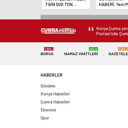
7 BİN 500 TON
HABERİ: Yeni 
ÇİKOLATALI ÜRÜN
Bankası Başka
ÜRETİLECEK
Fatih Karahan
Konya Çumra yerel
Postası'nda. Çumr
CANLI
ANLIK
GÜNL
BORSA
NAMAZ VAKITLERI
GAZETEL
HABERLER
Gündem
Konya Haberleri
Çumra Haberleri
Ekonomi
Spor