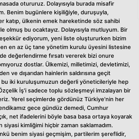
masada otururuz. Dolayısıyla burada misafir
 Benim bugünlere kişiliğiyle, duruşuyla,
ler katıp, ülkenin emek hareketinde söz sahibi
e olmuş bu ocaktayız. Dolayısıyla mutluyum. Bir
eşekkür ediyorum, yeni liste oluştururken bizim
en en az üç tane yönetim kurulu üyesini listesine
nde değerlendirme fırsatı vererek bizi onure
mıyoruz dostlar. Ülkemizi, milletimizi, devletimizi,
den ve dışarıdan hainlerin saldırısına geçit
bu iki kuruluşumuzun değerli yöneticileriyle hep
zçelik İş'i sadece toplu sözleşmeyi imzalayan bir
riz. Yerel seçimlerde gördünüz Türkiye'nin her
di sendikamız gece gündüz demedi, Cumhur
, açık, net ifadelerini böyle basa basa ortaya koyarak
n siyasi kimliğimi hiçbir zaman saklamadım.
ü benim siyasi geçmişim, partilerim şereflidir,