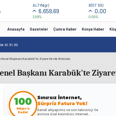
ALTIN(gr)
BİST 100
4
6.659,69
0.00
2,59%
0.00%
Anasayfa
Gazeteler
Çumra Haber
Konya Haber
Köş
10:16
/
Test Baslik 10:16:19
sı Genel Başkanı Karabük'te Ziyaretlerde Bulundu
 Genel Başkanı Karabük'te Ziyar
100
Sınırsız İnternet,
Sürpriz Fatura Yok!
Mbps'e
Kendi altyapımız ve son teknoloji ile
Kadar
evinize özel kesintisiz internet.