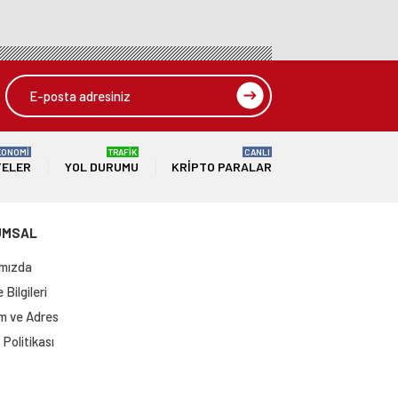
KONOMİ
TRAFİK
CANLI
TELER
YOL DURUMU
KRIPTO PARALAR
UMSAL
mızda
Bilgileri
im ve Adres
Politikası