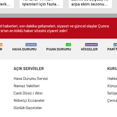
Merkez
işlemleri için fazla
arpa ekim sezonu
nı
ücret uygulamasını
sona erdi
 oldu
kaldırdı
 haberleri, son dakika gelişmeleri, siyaset ve güncel olaylar Çumra
a'nın en köklü haber sitesini ziyaret edin!
ÜK
TAHMİNİ
LİG
EKONOMİ
E
ER
HAVA DURUMU
PUAN DURUMU
HISSELER
PARI
AÇIK SERVİSLER
KUR
Hava Durumu Servisi
Hakkı
Namaz Vakitleri
Künye 
Canlı Döviz / Altın
İletiş
Nöbetçi Eczaneler
Çerez 
Günlük Gazeteler