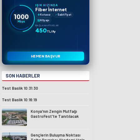
IŞIK HIZINDA
Fiber İnternet
1000
Kotasız
Sabit Fiyat
Altyapı
Mbps
BAŞLAYAN FIYATLAR
450
TL/Ay
HEMEN BAŞVUR
SON HABERLER
Test Baslik 10:31:30
Test Baslik 10:16:19
Konya'nın Zengin Mutfağı
GastroFest'te Tanıtılacak
Gençlerin Buluşma Noktası