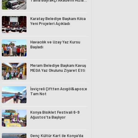
Talha Bayrakçı Akademi Hızla
Yükseliyor
Karatay Belediye Başkanı Kılca
Yeni Projeleri Açıkladı
Havacılık ve Uzay Yaz Kursu
Başladı
Meram Belediye Başkanı Kavuş
MEGA Yaz Okulunu Ziyaret Etti
İsviçreli Çiftten Acıgöl&apos;e
Tam Not
Konya Bisiklet Festivali 6-9
Ağustos'ta Başlıyor
Genç Kültür Kart ile Konya'da