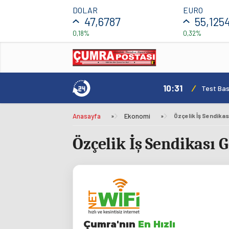
DOLAR
EURO
47,6787
55,125
0,18%
0,32%
0
Anasayfa
»
Ekonomi
»
Özçelik İş Sendika
Özçelik İş Sendikası
Çumra'nın
En Hızlı