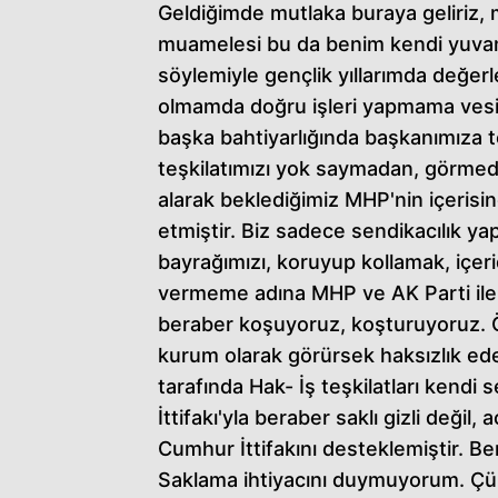
Geldiğimde mutlaka buraya geliriz, 
muamelesi bu da benim kendi yuvam.
söylemiyle gençlik yıllarımda değer
olmamda doğru işleri yapmama vesil
başka bahtiyarlığında başkanımıza t
teşkilatımızı yok saymadan, görmed
alarak beklediğimiz MHP'nin içerisi
etmiştir. Biz sadece sendikacılık yap
bayrağımızı, koruyup kollamak, içeri
vermeme adına MHP ve AK Parti ile 
beraber koşuyoruz, koşturuyoruz. Ö
kurum olarak görürsek haksızlık ede
tarafında Hak- İş teşkilatları ken
İttifakı'yla beraber saklı gizli değil
Cumhur İttifakını desteklemiştir. Be
Saklama ihtiyacını duymuyorum. Çünk