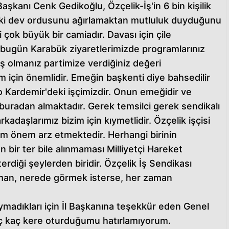
şkanı Cenk Gedikoğlu, Özçelik-İş'in 6 bin kişilik
'deki dev ordusunu ağırlamaktan mutluluk duyduğunu
i çok büyük bir camiadır. Davası için çile
da bugün Karabük ziyaretlerimizde programlarınız
ış olmanız partimize verdiğiniz değeri
m için önemlidir. Emeğin başkenti diye bahsedilir
 Kardemir'deki işçimizdir. Onun emeğidir ve
uradan almaktadır. Gerek temsilci gerek sendikalı
adaşlarımız bizim için kıymetlidir. Özçelik işçisi
daim önem arz etmektedir. Herhangi birinin
bir ter bile alınmaması Milliyetçi Hareket
erdiği şeylerden biridir. Özçelik İş Sendikası
zaman, nerede görmek isterse, her zaman
aymadıkları için İl Başkanına teşekkür eden Genel
ç kaç kere oturduğumu hatırlamıyorum.