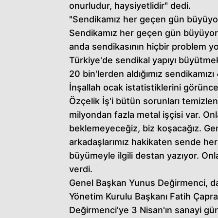
onurludur, haysiyetlidir" dedi.
"Sendikamız her geçen gün büyüyo
Sendikamız her geçen gün büyüyor,
anda sendikasının hiçbir problem y
Türkiye'de sendikal yapıyı büyütm
20 bin'lerden aldığımız sendikamızı 
İnşallah ocak istatistiklerini görü
Özçelik İş'i bütün sorunları temizlenm
milyondan fazla metal işçisi var. On
beklemeyeceğiz, biz koşacağız. Gen
arkadaşlarımız hakikaten sende herk
büyümeyle ilgili destan yazıyor. Onl
verdi.
Genel Başkan Yunus Değirmenci, da
Yönetim Kurulu Başkanı Fatih Çapraz
Değirmenci'ye 3 Nisan'ın sanayi günü