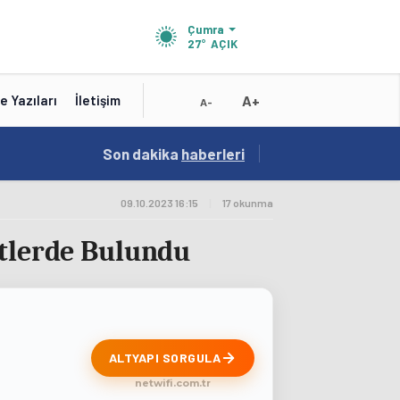
Çumra
27°
AÇIK
A+
e Yazıları
İletişim
A-
Son dakika
haberleri
19:01
/
Konya'nın Zengin Mu
09.10.2023 16:15
|
17 okunma
etlerde Bulundu
ALTYAPI SORGULA
netwifi.com.tr