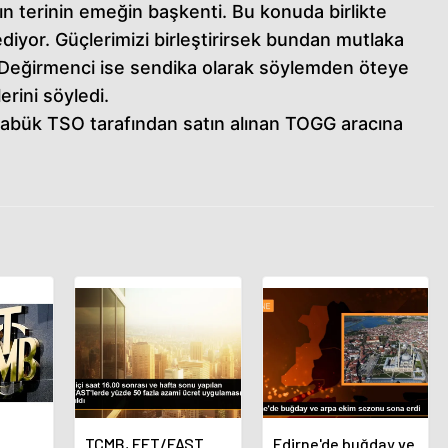
ın terinin emeğin başkenti. Bu konuda birlikte
diyor. Güçlerimizi birleştirirsek bundan mutlaka
 Değirmenci ise sendika olarak söylemden öteye
erini söyledi.
abük TSO tarafından satın alınan TOGG aracına
TCMB, EFT/FAST
Edirne'de buğday ve