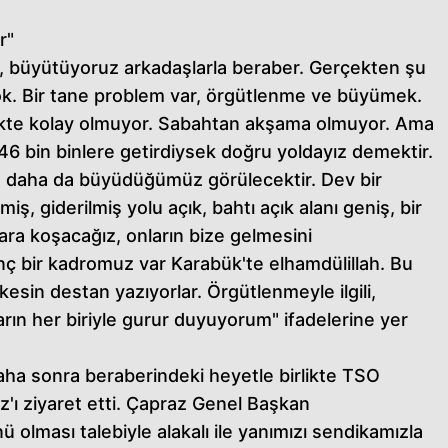
r"
 büyütüyoruz arkadaşlarla beraber. Gerçekten şu
ok. Bir tane problem var, örgütlenme ve büyümek.
ekte kolay olmuyor. Sabahtan akşama olmuyor. Ama
46 bin binlere getirdiysek doğru yoldayız demektir.
nce daha da büyüdüğümüz görülecektir. Dev bir
iş, giderilmiş yolu açık, bahtı açık alanı geniş, bir
lara koşacağız, onların bize gelmesini
ç bir kadromuz var Karabük'te elhamdülillah. Bu
esin destan yazıyorlar. Örgütlenmeyle ilgili,
arın her biriyle gurur duyuyorum" ifadelerine yer
ha sonra beraberindeki heyetle birlikte TSO
'ı ziyaret etti. Çapraz Genel Başkan
 olması talebiyle alakalı ile yanımızı sendikamızla