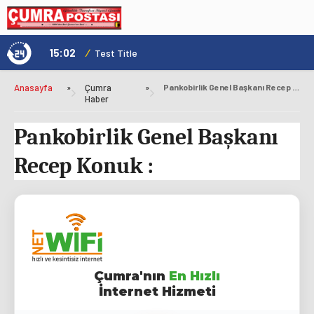
15:02
/
1
Test Title
Anasayfa
»
Çumra
»
Pankobirlik Genel Başkanı Recep Konuk :
Haber
Pankobirlik Genel Başkanı
Recep Konuk :
Çumra'nın
En Hızlı
İnternet Hizmeti