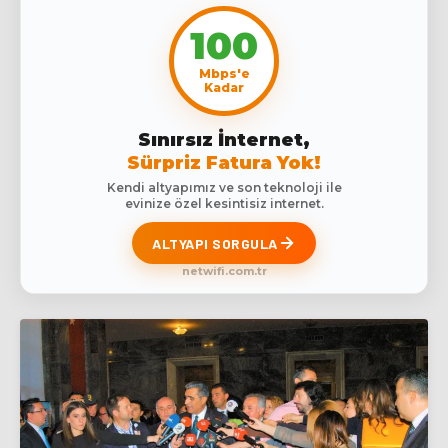
100
Mbps'e
Kadar
Sınırsız İnternet,
Sürpriz Fatura Yok!
Kendi altyapımız ve son teknoloji ile
evinize özel kesintisiz internet.
ALTYAPI SORGULA
netwifi.com.tr