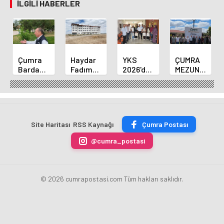
İLGILI HABERLER
Çumra
Haydar
YKS
ÇUMRA
Bardakçı
Fadım
2026'da
MEZUNLAR
Parkında
Kocaer
Derece
BULUŞMASINI
Yürüyüş
Fen
Alan
İKİNCİ
Yolu İçin
Lisesi
Öğrenciler
HAFTASINDA
Çalışmalar
Pansiyonunda
Çumra
MEZUNLAR
Sürüyor
Sona
İlçe Milli
BİR
Site Haritası
RSS Kaynağı
Çumra Postası
Gelindi
Eğitim
ARAYA
Müdürünü
GELDİ
@cumra_postasi
Ziyaret
Etti
© 2026 cumrapostasi.com Tüm hakları saklıdır.