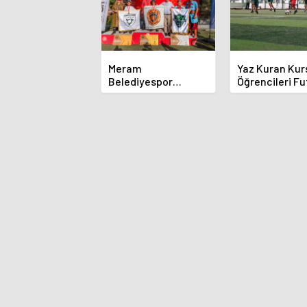
Meram
Yaz Kuran Kur
Belediyespor
Öğrencileri Fu
Okçuları Türkiye
Sahasında
Şampiyonası'ndan
Derecelerle Döndü