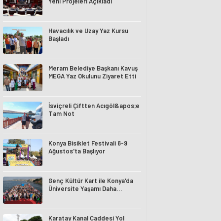
Yeni Projeleri Açıkladı
Havacılık ve Uzay Yaz Kursu
Başladı
Meram Belediye Başkanı Kavuş
MEGA Yaz Okulunu Ziyaret Etti
İsviçreli Çiftten Acıgöl&apos;e
Tam Not
Konya Bisiklet Festivali 6-9
Ağustos'ta Başlıyor
Genç Kültür Kart ile Konya'da
Üniversite Yaşamı Daha
Avantajlı
Karatay Kanal Caddesi Yol