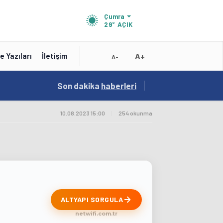
Çumra
29°
AÇIK
A+
e Yazıları
İletişim
A-
18:56
Son dakika
/
haberleri
Karatay Belediye Başkanı Kılca Yeni Projeleri
10.08.2023 15:00
|
254 okunma
ALTYAPI SORGULA
netwifi.com.tr