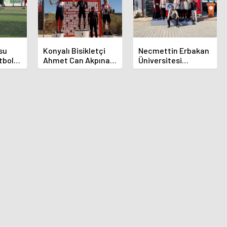
su
Konyalı Bisikletçi
Necmettin Erbakan
tbol
Ahmet Can Akpınar
Üniversitesi
Altın Madalyayı Aldı
Geleneksel
Okçulukta Zirvede