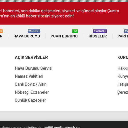
 haberleri, son dakika gelişmeleri, siyaset ve güncel olaylar Çumra
a'nın en köklü haber sitesini ziyaret edin!
ÜK
TAHMİNİ
LİG
EKONOMİ
E
ER
HAVA DURUMU
PUAN DURUMU
HISSELER
PARI
AÇIK SERVİSLER
KUR
Hava Durumu Servisi
Hakkı
Namaz Vakitleri
Künye 
Canlı Döviz / Altın
İletiş
Nöbetçi Eczaneler
Çerez 
Günlük Gazeteler
e Haritası
RSS Kaynağı
Çumra Postası
@cumra_posta
 deneyiminizi geliştirmek, trafiği analiz etmek ve