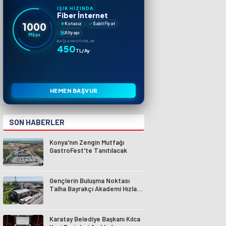
IŞIK HIZINDA
Fiber İnternet
1000
Kotasız
Sabit Fiyat
Altyapı
Mbps
BAŞLAYAN FIYATLAR
450
TL/Ay
HEMEN BAŞVUR
SON HABERLER
Konya'nın Zengin Mutfağı
GastroFest'te Tanıtılacak
Gençlerin Buluşma Noktası
Talha Bayrakçı Akademi Hızla
Yükseliyor
Karatay Belediye Başkanı Kılca