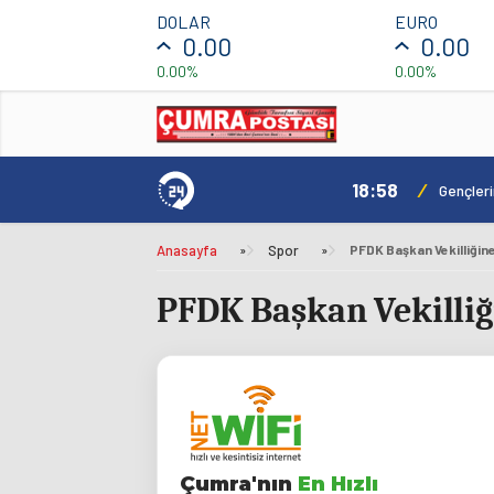
DOLAR
EURO
0.00
0.00
0.00%
0.00%
18:58
/
ılacak
Gençler
Anasayfa
»
Spor
»
PFDK Başkan Vekilliğine
PFDK Başkan Vekilliği
Çumra'nın
En Hızlı