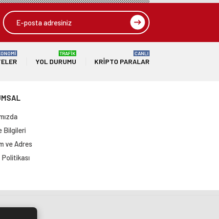
KONOMİ
TRAFİK
CANLI
TELER
YOL DURUMU
KRIPTO PARALAR
UMSAL
mızda
Bilgileri
im ve Adres
Politikası
si