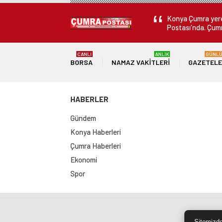
Konya Çumra yerel
Postası'nda. Çumr
CANLI
ANLIK
GÜNL
BORSA
NAMAZ VAKITLERI
GAZETEL
HABERLER
Gündem
Konya Haberleri
Çumra Haberleri
Ekonomi
Spor
Sit
Sitemizde