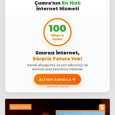
Çumra'nın
En Hızlı
İnternet Hizmeti
100
Mbps'e
Kadar
Sınırsız İnternet,
Sürpriz Fatura Yok!
Kendi altyapımız ve son teknoloji ile
evinize özel kesintisiz internet.
ALTYAPI SORGULA
netwifi.com.tr