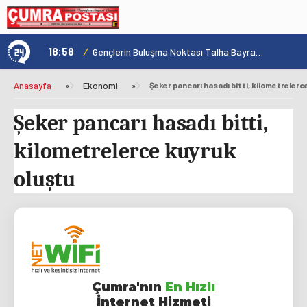
18:58
/
1
Konya'nın Zengin Mutfağı GastroFest'te Tanıtılacak
Gençlerin Buluşma Noktası Talha Bayrakçı Akademi Hızla Yükseliyor
Anasayfa
»
Ekonomi
»
Şeker pancarı hasadı bitti, kilometrelerc
Şeker pancarı hasadı bitti,
kilometrelerce kuyruk
oluştu
Çumra'nın
En Hızlı
İnternet Hizmeti