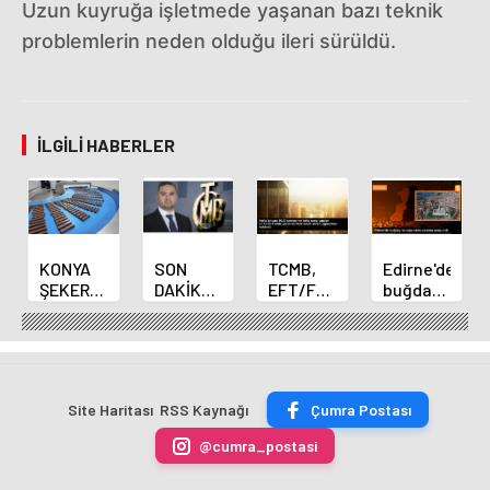
Uzun kuyruğa işletmede yaşanan bazı teknik
problemlerin neden olduğu ileri sürüldü.
İLGILI HABERLER
KONYA
SON
TCMB,
Edirne'de
ŞEKER
DAKİKA
EFT/FAST
buğday
YILLIK 7
HABERİ:
işlemleri
ve arpa
BİN 500
Yeni
için
ekim
TON
Merkez
fazla
sezonu
ÇİKOLATALI
Bankası
ücret
sona
ÜRÜN
Başkanı
uygulamasını
erdi
Site Haritası
RSS Kaynağı
Çumra Postası
ÜRETİLECEK
Fatih
kaldırdı
Karahan
@cumra_postasi
oldu