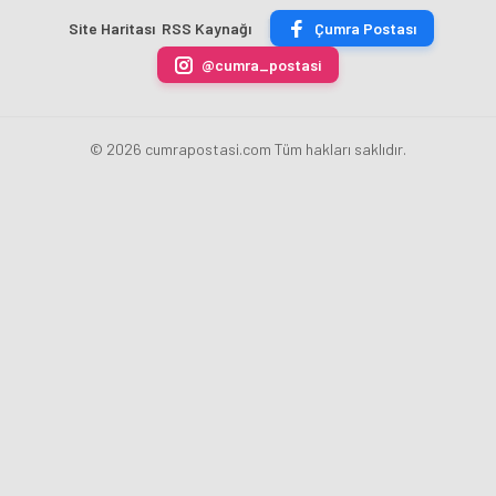
ÜRÜN
Başkanı
uygulamasını
erdi
Site Haritası
RSS Kaynağı
Çumra Postası
ÜRETİLECEK
Fatih
kaldırdı
Karahan
@cumra_postasi
oldu
© 2026 cumrapostasi.com Tüm hakları saklıdır.