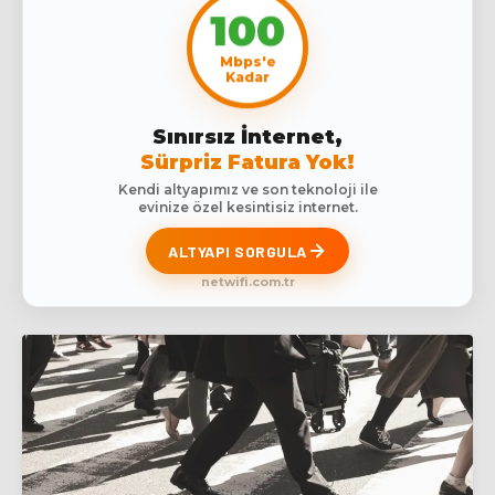
100
Mbps'e
Kadar
Sınırsız İnternet,
Sürpriz Fatura Yok!
Kendi altyapımız ve son teknoloji ile
evinize özel kesintisiz internet.
ALTYAPI SORGULA
netwifi.com.tr