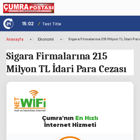
15:02
/
1
Test Title
Anasayfa
»
Ekonomi
»
Sigara Firmalarına 215 Milyon TL İdari Pa
Sigara Firmalarına 215
Milyon TL İdari Para Cezası
Çumra'nın
En Hızlı
İnternet Hizmeti