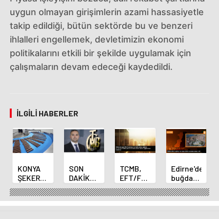
uygun olmayan girişimlerin azami hassasiyetle
takip edildiği, bütün sektörde bu ve benzeri
ihlalleri engellemek, devletimizin ekonomi
politikalarını etkili bir şekilde uygulamak için
çalışmaların devam edeceği kaydedildi.
İLGILI HABERLER
KONYA
SON
TCMB,
Edirne'de
ŞEKER
DAKİKA
EFT/FAST
buğday
YILLIK 7
HABERİ:
işlemleri
ve arpa
BİN 500
Yeni
için
ekim
TON
Merkez
fazla
sezonu
ÇİKOLATALI
Bankası
ücret
sona