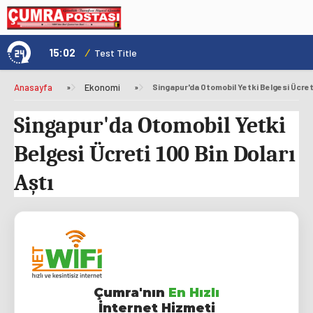
15:02
/
1
Test Title
Anasayfa
»
Ekonomi
»
Singapur'da Otomobil Yetki Belgesi Ücreti 
Singapur'da Otomobil Yetki
Belgesi Ücreti 100 Bin Doları
Aştı
Çumra'nın
En Hızlı
İnternet Hizmeti