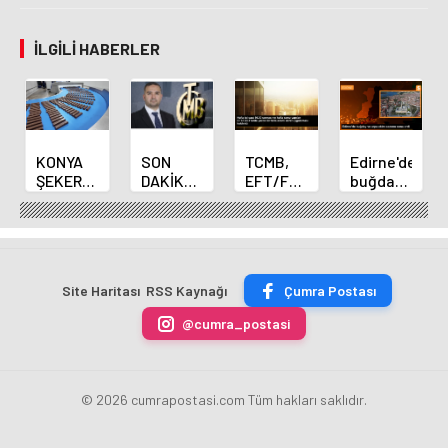
İLGILI HABERLER
KONYA
SON
TCMB,
Edirne'de
ŞEKER
DAKİKA
EFT/FAST
buğday
YILLIK 7
HABERİ:
işlemleri
ve arpa
BİN 500
Yeni
için
ekim
TON
Merkez
fazla
sezonu
ÇİKOLATALI
Bankası
ücret
sona
ÜRÜN
Başkanı
uygulamasını
erdi
Site Haritası
RSS Kaynağı
Çumra Postası
ÜRETİLECEK
Fatih
kaldırdı
Karahan
@cumra_postasi
oldu
© 2026 cumrapostasi.com Tüm hakları saklıdır.