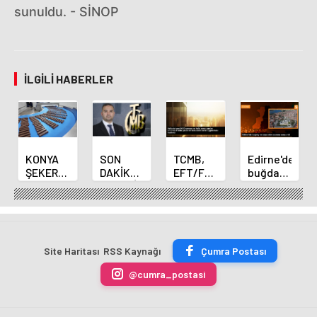
sunuldu. - SİNOP
İLGILI HABERLER
KONYA
SON
TCMB,
Edirne'de
ŞEKER
DAKİKA
EFT/FAST
buğday
YILLIK 7
HABERİ:
işlemleri
ve arpa
BİN 500
Yeni
için
ekim
TON
Merkez
fazla
sezonu
ÇİKOLATALI
Bankası
ücret
sona
ÜRÜN
Başkanı
uygulamasını
erdi
Site Haritası
RSS Kaynağı
Çumra Postası
ÜRETİLECEK
Fatih
kaldırdı
Karahan
@cumra_postasi
oldu