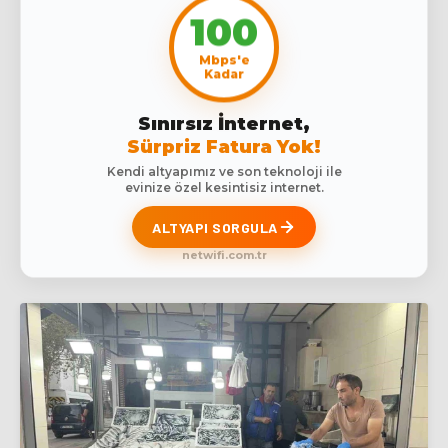
100
Mbps'e
Kadar
Sınırsız İnternet,
Sürpriz Fatura Yok!
Kendi altyapımız ve son teknoloji ile
evinize özel kesintisiz internet.
ALTYAPI SORGULA
netwifi.com.tr