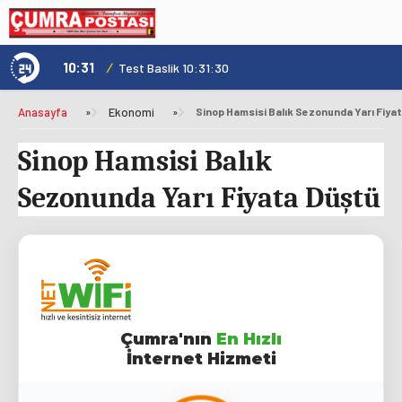
10:31
/
1
Genç Kültür Kart ile Konya'da Üniversite Yaşamı Daha Avantajlı
Test Baslik 10:31:30
Anasayfa
»
Ekonomi
»
Sinop Hamsisi Balık Sezonunda Yarı Fiya
Sinop Hamsisi Balık
Sezonunda Yarı Fiyata Düştü
Çumra'nın
En Hızlı
İnternet Hizmeti