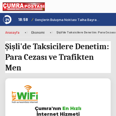
18:58
/
1
Konya'nın Zengin Mutfağı GastroFest'te Tanıtılacak
Gençlerin Buluşma Noktası Talha Bayrakçı Akademi Hızla Yükseliyor
Anasayfa
»
Ekonomi
»
Şişli'de Taksicilere Denetim: Para Cezası
Şişli'de Taksicilere Denetim:
Para Cezası ve Trafikten
Men
Çumra'nın
En Hızlı
İnternet Hizmeti