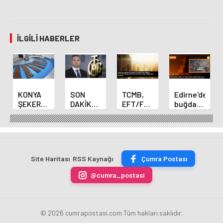
İLGILI HABERLER
KONYA
SON
TCMB,
Edirne'de
ŞEKER
DAKİKA
EFT/FAST
buğday
YILLIK 7
HABERİ:
işlemleri
ve arpa
BİN 500
Yeni
için
ekim
TON
Merkez
fazla
sezonu
ÇİKOLATALI
Bankası
ücret
sona
ÜRÜN
Başkanı
uygulamasını
erdi
Site Haritası
RSS Kaynağı
Çumra Postası
ÜRETİLECEK
Fatih
kaldırdı
Karahan
@cumra_postasi
oldu
© 2026 cumrapostasi.com Tüm hakları saklıdır.