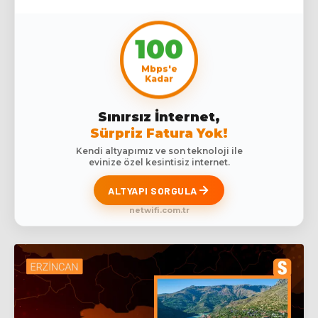
100
Mbps'e
Kadar
Sınırsız İnternet,
Sürpriz Fatura Yok!
Kendi altyapımız ve son teknoloji ile
evinize özel kesintisiz internet.
ALTYAPI SORGULA
netwifi.com.tr