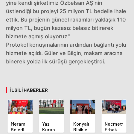
yine kendi şirketimiz Özbelsan AŞ'nin
üstlendiği bu projeyi 25 milyon TL bedelle ihale
ettik. Bu projenin güncel rakamları yaklaşık 110
milyon TL, bugün kazasız belasız bitirerek
hizmete açmış oluyoruz."
Protokol konuşmalarının ardından bağlantı yolu
hizmete açıldı. Güler ve Bilgin, makam aracına
binerek yolda ilk sürüşü gerçekleştirdi.
İLGILI HABERLER
Meram
Yaz
Konyalı
Necmettin
Belediyespor
Kuran
Bisikletçi
Erbakan