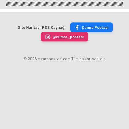
Okçuları
Kursu
Ahmet
Üniversitesi
Türkiye
Öğrencileri
Can
Geleneksel
Şampiyonası'ndan
Futbol
Akpınar
Okçulukta
Derecelerle
Sahasında
Altın
Zirvede
Döndü
Madalyayı
Site Haritası
RSS Kaynağı
Çumra Postası
Aldı
@cumra_postasi
© 2026 cumrapostasi.com Tüm hakları saklıdır.