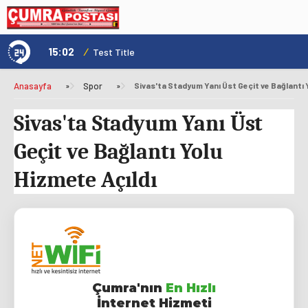
15:02
/
1
Test Title
Anasayfa
»
Spor
»
Sivas'ta Stadyum Yanı Üst Geçit ve Bağlantı 
Sivas'ta Stadyum Yanı Üst
Geçit ve Bağlantı Yolu
Hizmete Açıldı
Çumra'nın
En Hızlı
İnternet Hizmeti