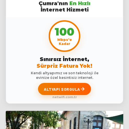
Çumra'nın
En Hızlı
İnternet Hizmeti
100
Mbps'e
Kadar
Sınırsız İnternet,
Sürpriz Fatura Yok!
Kendi altyapımız ve son teknoloji ile
evinize özel kesintisiz internet.
ALTYAPI SORGULA
netwifi.com.tr