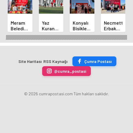
Meram
Yaz
Konyalı
Necmettin
Belediyespor
Kuran
Bisikletçi
Erbakan
Okçuları
Kursu
Ahmet
Üniversitesi
Türkiye
Öğrencileri
Can
Geleneksel
Şampiyonası'ndan
Futbol
Akpınar
Okçulukta
Derecelerle
Sahasında
Altın
Zirvede
Döndü
Madalyayı
Site Haritası
RSS Kaynağı
Çumra Postası
Aldı
@cumra_postasi
© 2026 cumrapostasi.com Tüm hakları saklıdır.