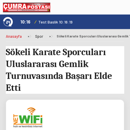
10:16
/
1
Test Baslik 10:16:19
Anasayfa
»
Spor
»
Sökeli Karate Sporcuları
Uluslararası Gemlik
Turnuvasında Başarı Elde
Etti