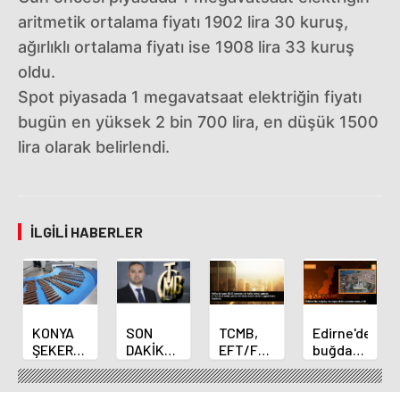
aritmetik ortalama fiyatı 1902 lira 30 kuruş,
ağırlıklı ortalama fiyatı ise 1908 lira 33 kuruş
oldu.
Spot piyasada 1 megavatsaat elektriğin fiyatı
bugün en yüksek 2 bin 700 lira, en düşük 1500
lira olarak belirlendi.
İLGILI HABERLER
KONYA
SON
TCMB,
Edirne'de
ŞEKER
DAKİKA
EFT/FAST
buğday
YILLIK 7
HABERİ:
işlemleri
ve arpa
BİN 500
Yeni
için
ekim