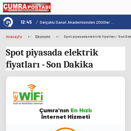
12:45
/
1
Şehrin Kalbinde Yolculukla Konya Mirası Tanıtıldı
Selçuklu Sanat Akademisinden 2000ler Pop Konseri
Anasayfa
»
Ekonomi
»
Spot piyasada elektrik fiyatları - Son Da
Spot piyasada elektrik
fiyatları - Son Dakika
Çumra'nın
En Hızlı
İnternet Hizmeti