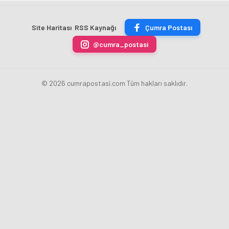
TON
Merkez
fazla
sezonu
ÇİKOLATALI
Bankası
ücret
sona
ÜRÜN
Başkanı
uygulamasını
erdi
Site Haritası
RSS Kaynağı
Çumra Postası
ÜRETİLECEK
Fatih
kaldırdı
Karahan
@cumra_postasi
oldu
© 2026 cumrapostasi.com Tüm hakları saklıdır.