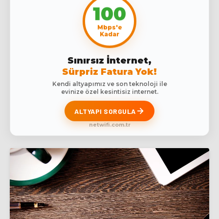
100
Mbps'e
Kadar
Sınırsız İnternet,
Sürpriz Fatura Yok!
Kendi altyapımız ve son teknoloji ile
evinize özel kesintisiz internet.
ALTYAPI SORGULA
netwifi.com.tr