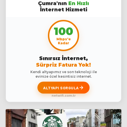
Çumra'nın
En Hızlı
İnternet Hizmeti
100
Mbps'e
Kadar
Sınırsız İnternet,
Sürpriz Fatura Yok!
Kendi altyapımız ve son teknoloji ile
evinize özel kesintisiz internet.
ALTYAPI SORGULA
netwifi.com.tr