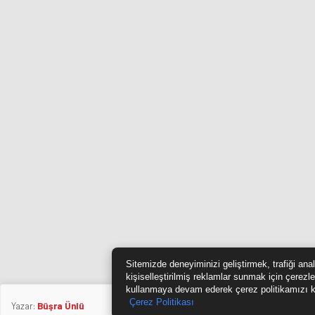
Sitemizde deneyiminizi geliştirmek, trafiği ana
kişiselleştirilmiş reklamlar sunmak için çerezle
kullanmaya devam ederek çerez politikamızı k
Çerez Politikası
Yazar:
Büşra Ünlü