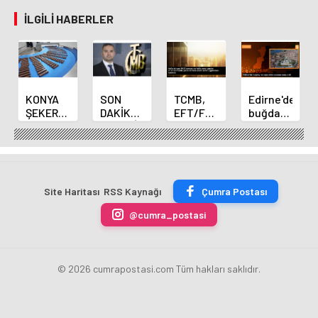
İLGILI HABERLER
KONYA
SON
TCMB,
Edirne'de
ŞEKER
DAKİKA
EFT/FAST
buğday
YILLIK 7
HABERİ:
işlemleri
ve arpa
BİN 500
Yeni
için
ekim
TON
Merkez
fazla
sezonu
ÇİKOLATALI
Bankası
ücret
sona
ÜRÜN
Başkanı
uygulamasını
erdi
Site Haritası
RSS Kaynağı
Çumra Postası
ÜRETİLECEK
Fatih
kaldırdı
Karahan
@cumra_postasi
oldu
© 2026 cumrapostasi.com Tüm hakları saklıdır.