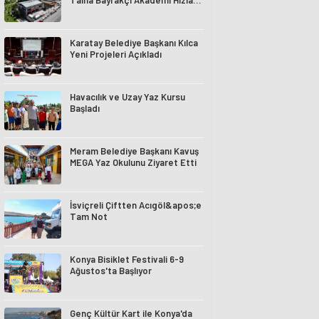
Talha Bayrakçı Akademi Hızla
Yükseliyor
Karatay Belediye Başkanı Kılca
Yeni Projeleri Açıkladı
Havacılık ve Uzay Yaz Kursu
Başladı
Meram Belediye Başkanı Kavuş
MEGA Yaz Okulunu Ziyaret Etti
İsviçreli Çiftten Acıgöl&apos;e
Tam Not
Konya Bisiklet Festivali 6-9
Ağustos'ta Başlıyor
Genç Kültür Kart ile Konya'da