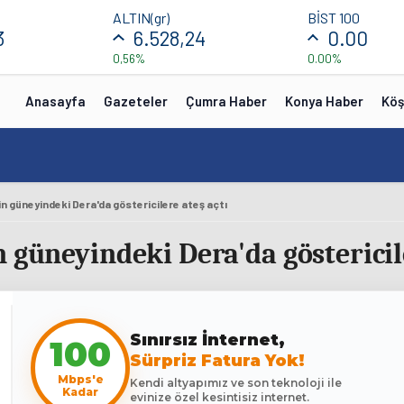
ALTIN(gr)
BİST 100
3
6.528,24
0.00
0,56%
0.00%
Anasayfa
Gazeteler
Çumra Haber
Konya Haber
Köş
n güneyindeki Dera'da göstericilere ateş açtı
 güneyindeki Dera'da göstericile
Sınırsız İnternet,
100
Sürpriz Fatura Yok!
Mbps'e
Kendi altyapımız ve son teknoloji ile
Kadar
evinize özel kesintisiz internet.