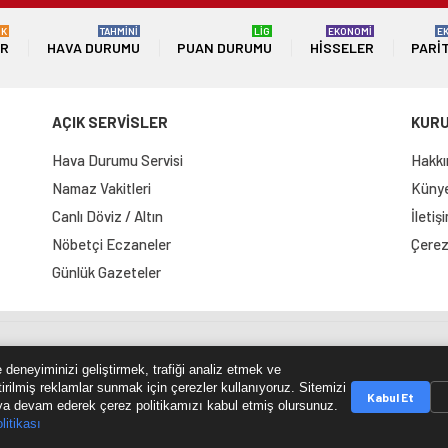
ÜK
TAHMİNİ
LİG
EKONOMİ
E
ER
HAVA DURUMU
PUAN DURUMU
HISSELER
PARI
AÇIK SERVİSLER
KUR
Hava Durumu Servisi
Hakkı
Namaz Vakitleri
Künye 
Canlı Döviz / Altın
İletiş
Nöbetçi Eczaneler
Çerez 
Günlük Gazeteler
e Haritası
RSS Kaynağı
Çumra Postası
@cumra_posta
 deneyiminizi geliştirmek, trafiği analiz etmek ve
tirilmiş reklamlar sunmak için çerezler kullanıyoruz. Sitemizi
Kabul Et
a devam ederek çerez politikamızı kabul etmiş olursunuz.
litikası
© 2026 cumrapostasi.com Tüm hakları saklıdır.