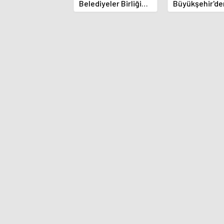
Belediyeler Birliği
Büyükşehir'de
Üyesi Oldu
Alanya Yangın
Destek