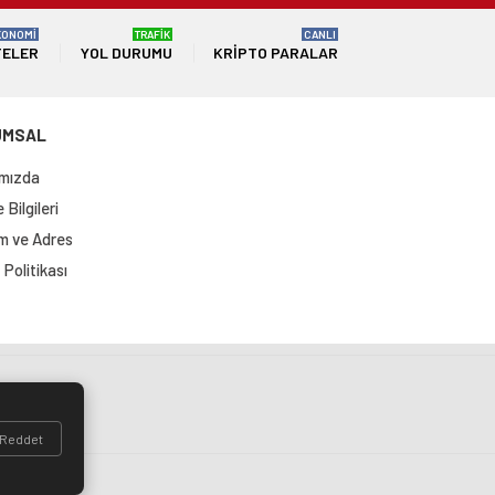
KONOMİ
TRAFİK
CANLI
TELER
YOL DURUMU
KRIPTO PARALAR
UMSAL
mızda
Bilgileri
im ve Adres
Politikası
si
Reddet