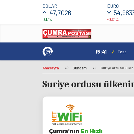
DOLAR
EURO
47,7026
54,983
0,17%
-0,01%
15:41
/
mı Daha Avantajlı
Test
Anasayfa
»
Gündem
»
Suriye ordusu ülkeni
Suriye ordusu ülkenin
Çumra'nın
En Hızlı