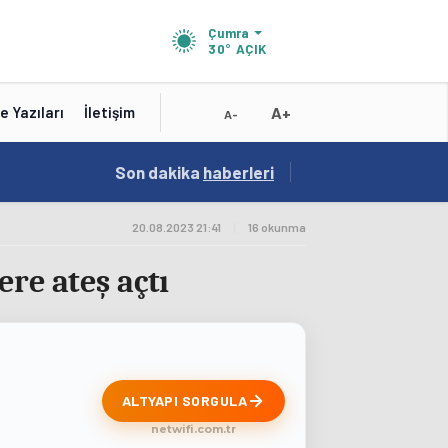
Çumra
30°
AÇIK
A+
e Yazıları
İletişim
A-
15:02
Son dakika
/
haberleri
Test Title
20.08.2023 21:41
|
16 okunma
re ateş açtı
ALTYAPI SORGULA
netwifi.com.tr