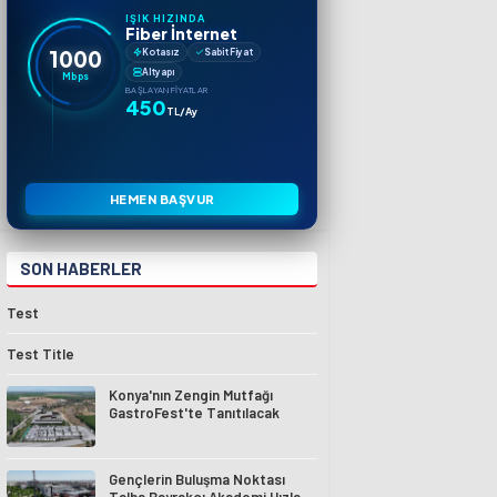
IŞIK HIZINDA
Fiber İnternet
1000
Kotasız
Sabit Fiyat
Altyapı
Mbps
BAŞLAYAN FIYATLAR
450
TL/Ay
HEMEN BAŞVUR
SON HABERLER
Test
Test Title
Konya'nın Zengin Mutfağı
GastroFest'te Tanıtılacak
Gençlerin Buluşma Noktası