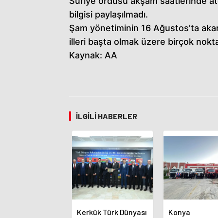
Suriye ordusu akşam saatlerinde ateş
bilgisi paylaşılmadı.
Şam yönetiminin 16 Ağustos'ta akar
illeri başta olmak üzere birçok nokt
Kaynak: AA
İLGILI HABERLER
Kerkük Türk Dünyası
Konya