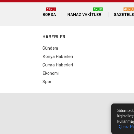
CANLI
ANLIK
GÜNL
BORSA
NAMAZ VAKITLERI
GAZETEL
HABERLER
Gündem
Konya Haberleri
Çumra Haberleri
Ekonomi
Spor
Sit
Sitemizde
kişiselleş
kullanmay
Çerez Po