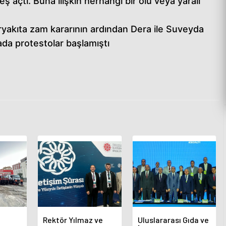
 açtı. Buna ilişkin herhangi bir ölü veya yaralı
yakıta zam kararının ardından Dera ile Suveyda
ada protestolar başlamıştı
Rektör Yılmaz ve
Uluslararası Gıda ve