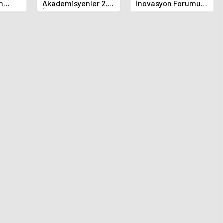
n
Akademisyenler 2.
İnovasyon Forumu
ına
İletişim Şurasında
Selçuklu'da Başladı