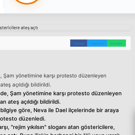
Paylaş
Tweetle
Gönder
4
e, Şam yönetimine karşı protesto düzenleyen
eş açıldığı bildirildi.
inde, Şam yönetimine karşı protesto düzenleyen
 ateş açıldığı bildirildi.
ilgiye göre, Neva ile Dael ilçelerinde bir araya
rotesto düzenledi.
ı, "rejim yıkılsın" sloganı atan göstericilere,