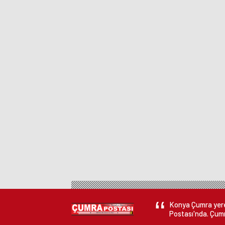
Konya Çumra yerel
Postası'nda. Çumr