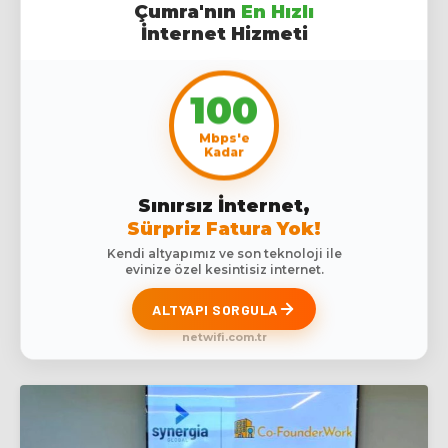
Çumra'nın
En Hızlı
İnternet Hizmeti
100
Mbps'e
Kadar
Sınırsız İnternet,
Sürpriz Fatura Yok!
Kendi altyapımız ve son teknoloji ile
evinize özel kesintisiz internet.
ALTYAPI SORGULA
netwifi.com.tr