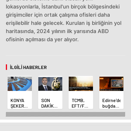
lokasyonlarla, İstanbul'un birçok bölgesindeki
girişimciler için ortak çalışma ofisleri daha
erişilebilir hale gelecek. Kurulan iş birliğinin yol
haritasında, 2024 yılının ilk yarısında ABD
ofisinin açılması da yer alıyor.
İLGILI HABERLER
KONYA
SON
TCMB,
Edirne'de
ŞEKER
DAKİKA
EFT/FAST
buğday
YILLIK 7
HABERİ:
işlemleri
ve arpa
BİN 500
Yeni
için
ekim
TON
Merkez
fazla
sezonu
ÇİKOLATALI
Bankası
ücret
sona