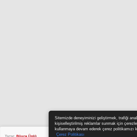
Sitemizde deneyiminizi geliştirmek, trafiği ana
kişiselleştirilmiş reklamlar sunmak için çerezle
kullanmaya devam ederek çerez politikamızı k
Çerez Politikası
Yazar:
Büşra Ünlü