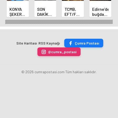
KONYA
SON
TCMB,
Edirne'de
ŞEKER
DAKİKA
EFT/FAST
buğday
YILLIK 7
HABERİ:
işlemleri
ve arpa
BİN 500
Yeni
için
ekim
TON
Merkez
fazla
sezonu
ÇİKOLATALI
Bankası
ücret
sona
ÜRÜN
Başkanı
uygulamasını
erdi
Site Haritası
RSS Kaynağı
Çumra Postası
ÜRETİLECEK
Fatih
kaldırdı
Karahan
@cumra_postasi
oldu
© 2026 cumrapostasi.com Tüm hakları saklıdır.