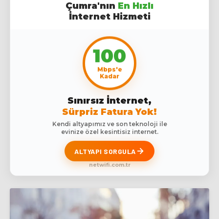
Çumra'nın
En Hızlı
İnternet Hizmeti
100
Mbps'e
Kadar
Sınırsız İnternet,
Sürpriz Fatura Yok!
Kendi altyapımız ve son teknoloji ile
evinize özel kesintisiz internet.
ALTYAPI SORGULA
netwifi.com.tr