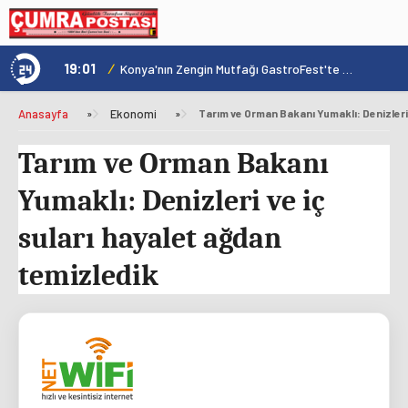
19:01
/
1
Hadim'de Arıcılara Orman Yangınları Eğitimi Verildi
Konya'nın Zengin Mutfağı GastroFest'te Tanıtılacak
Anasayfa
»
Ekonomi
»
Tarım ve Orman Bakanı
Yumaklı: Denizleri ve iç
suları hayalet ağdan
temizledik