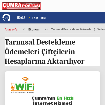
15:02
/
1
Test Title
Anasayfa
»
Ekonomi
»
Tarımsal Destekleme Ödemeleri Çiftçileri
Tarımsal Destekleme
Ödemeleri Çiftçilerin
Hesaplarına Aktarılıyor
Çumra'nın
En Hızlı
İnternet Hizmeti