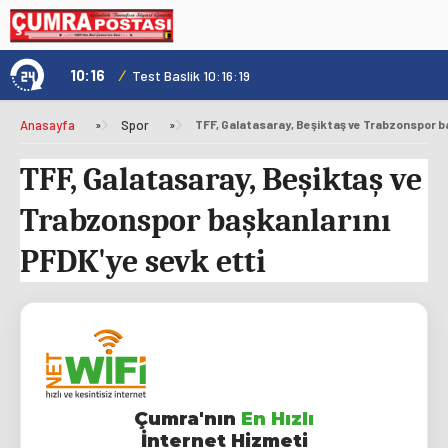
10:16
/
1
Test Baslik 10:16:19
Anasayfa
»
Spor
»
TFF, Galatasaray, Beşiktaş ve
Trabzonspor başkanlarını
PFDK'ye sevk etti
Çumra'nın
En Hızlı
İnternet Hizmeti