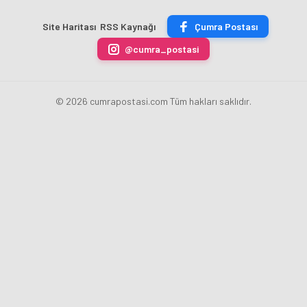
Derecelerle
Sahasında
Altın
Zirvede
Döndü
Madalyayı
Site Haritası
RSS Kaynağı
Çumra Postası
Aldı
@cumra_postasi
© 2026 cumrapostasi.com Tüm hakları saklıdır.