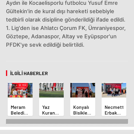
Aydın ile Kocaelisporlu futbolcu Yusuf Emre
Gültekin'in de kural dışı hareketi sebebiyle
tedbirli olarak disipline gönderildiği ifade edildi.
1. Lig'den ise Ahlatcı Çorum FK, Ümraniyespor,
Göztepe, Adanaspor, Altay ve Eyüpspor'un
PFDK'ye sevk edildiği belirtildi.
İLGILI HABERLER
Meram
Yaz
Konyalı
Necmettin
Belediyespor
Kuran
Bisikletçi
Erbakan
Okçuları
Kursu
Ahmet
Üniversitesi
Türkiye
Öğrencileri
Can
Geleneksel
Şampiyonası'ndan
Futbol
Akpınar
Okçulukta