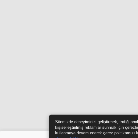
Sitemizde deneyiminizi geliştirmek, trafiği ana
kişiselleştirilmiş reklamlar sunmak için çerezle
kullanmaya devam ederek çerez politikamızı k