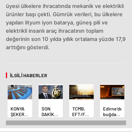
üyesi ülkelere ihracatında mekanik ve elektrikli
ürünler başı çekti. Gümrük verileri, bu ülkelere
yapılan lityum iyon batarya, güneş pili ve
elektrikli insanlı araç ihracatının toplam
değerinin son 10 yılda yıllık ortalama yüzde 17,9
arttığını gösterdi.
İLGILI HABERLER
KONYA
SON
TCMB,
Edirne'de
ŞEKER
DAKİKA
EFT/FAST
buğday
YILLIK 7
HABERİ:
işlemleri
ve arpa
BİN 500
Yeni
için
ekim
TON
Merkez
fazla
sezonu