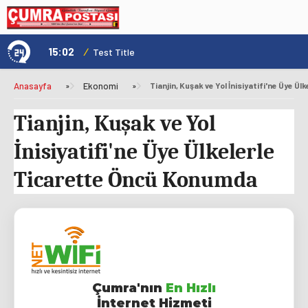
15:02
/
1
Test Title
Anasayfa
»
Ekonomi
»
Tianjin, Kuşak ve Yol
İnisiyatifi'ne Üye Ülkelerle
Ticarette Öncü Konumda
Çumra'nın
En Hızlı
İnternet Hizmeti