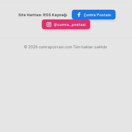
ÇİKOLATALI
Bankası
ücret
sona
ÜRÜN
Başkanı
uygulamasını
erdi
Site Haritası
RSS Kaynağı
Çumra Postası
ÜRETİLECEK
Fatih
kaldırdı
Karahan
@cumra_postasi
oldu
© 2026 cumrapostasi.com Tüm hakları saklıdır.