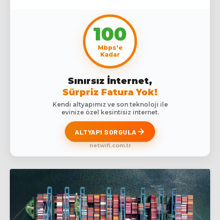
100
Mbps'e
Kadar
Sınırsız İnternet,
Sürpriz Fatura Yok!
Kendi altyapımız ve son teknoloji ile
evinize özel kesintisiz internet.
ALTYAPI SORGULA
netwifi.com.tr