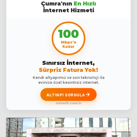
Çumra'nın
En Hızlı
İnternet Hizmeti
100
Mbps'e
Kadar
Sınırsız İnternet,
Sürpriz Fatura Yok!
Kendi altyapımız ve son teknoloji ile
evinize özel kesintisiz internet.
ALTYAPI SORGULA
netwifi.com.tr