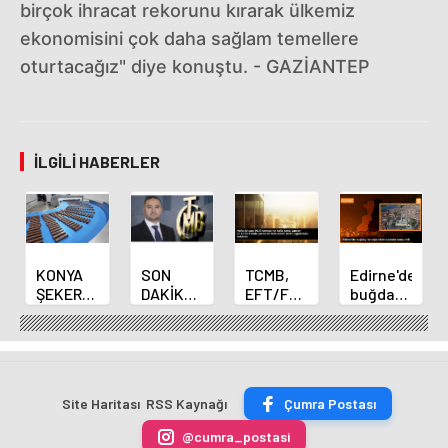
birçok ihracat rekorunu kırarak ülkemiz
ekonomisini çok daha sağlam temellere
oturtacağız" diye konuştu. - GAZİANTEP
İLGILI HABERLER
KONYA
SON
TCMB,
Edirne'de
ŞEKER
DAKİKA
EFT/FAST
buğday
YILLIK 7
HABERİ:
işlemleri
ve arpa
BİN 500
Yeni
için
ekim
TON
Merkez
fazla
sezonu
ÇİKOLATALI
Bankası
ücret
sona
ÜRÜN
Başkanı
uygulamasını
erdi
Site Haritası
RSS Kaynağı
Çumra Postası
ÜRETİLECEK
Fatih
kaldırdı
Karahan
@cumra_postasi
oldu