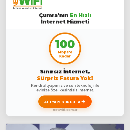
Çumra'nın
En Hızlı
İnternet Hizmeti
100
Mbps'e
Kadar
Sınırsız İnternet,
Sürpriz Fatura Yok!
Kendi altyapımız ve son teknoloji ile
evinize özel kesintisiz internet.
ALTYAPI SORGULA
netwifi.com.tr