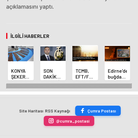
açıklamasını yaptı.
İLGILI HABERLER
KONYA
SON
TCMB,
Edirne'de
ŞEKER
DAKİKA
EFT/FAST
buğday
YILLIK 7
HABERİ:
işlemleri
ve arpa
BİN 500
Yeni
için
ekim
TON
Merkez
fazla
sezonu
ÇİKOLATALI
Bankası
ücret
sona
ÜRÜN
Başkanı
uygulamasını
erdi
Site Haritası
RSS Kaynağı
Çumra Postası
ÜRETİLECEK
Fatih
kaldırdı
Karahan
@cumra_postasi
oldu