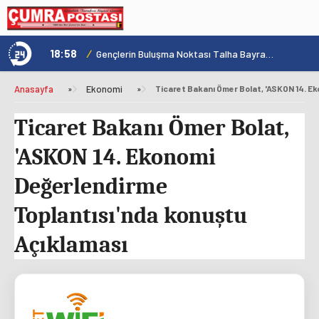
18:58
/
1
Konya'nın Zengin Mutfağı GastroFest'te Tanıtılacak
Gençlerin Buluşma Noktası Talha Bayrakçı Akademi Hızla Yükseliyor
Anasayfa
»
Ekonomi
»
Ticaret Bakanı Ömer Bolat,
'ASKON 14. Ekonomi
Değerlendirme
Toplantısı'nda konuştu
Açıklaması