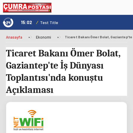
15:02
/
1
Test Title
Anasayfa
»
Ekonomi
»
Ticaret Bakanı Ömer Bolat,
Gaziantep'te İş Dünyası
Toplantısı'nda konuştu
Açıklaması