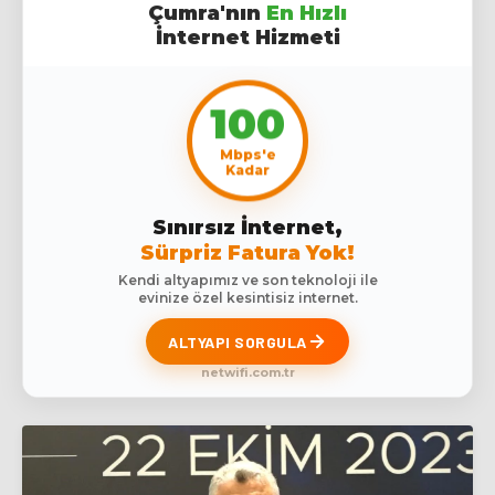
Çumra'nın
En Hızlı
İnternet Hizmeti
100
Mbps'e
Kadar
Sınırsız İnternet,
Sürpriz Fatura Yok!
Kendi altyapımız ve son teknoloji ile
evinize özel kesintisiz internet.
ALTYAPI SORGULA
netwifi.com.tr