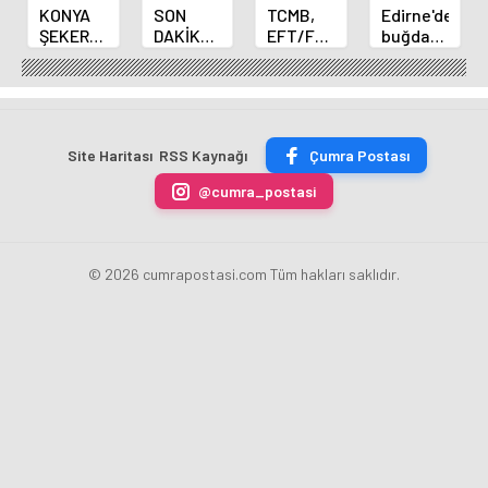
KONYA
SON
TCMB,
Edirne'de
ŞEKER
DAKİKA
EFT/FAST
buğday
YILLIK 7
HABERİ:
işlemleri
ve arpa
BİN 500
Yeni
için
ekim
TON
Merkez
fazla
sezonu
ÇİKOLATALI
Bankası
ücret
sona
ÜRÜN
Başkanı
uygulamasını
erdi
Site Haritası
RSS Kaynağı
Çumra Postası
ÜRETİLECEK
Fatih
kaldırdı
Karahan
@cumra_postasi
oldu
© 2026 cumrapostasi.com Tüm hakları saklıdır.