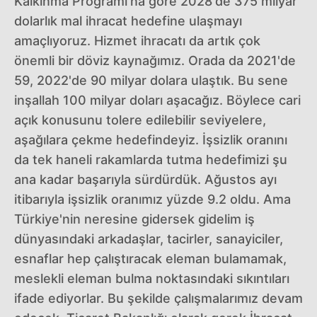
Kalkınma Programı'na göre 2028'de 375 milyar
dolarlık mal ihracat hedefine ulaşmayı
amaçlıyoruz. Hizmet ihracatı da artık çok
önemli bir döviz kaynağımız. Orada da 2021'de
59, 2022'de 90 milyar dolara ulaştık. Bu sene
inşallah 100 milyar doları aşacağız. Böylece cari
açık konusunu tolere edilebilir seviyelere,
aşağılara çekme hedefindeyiz. İşsizlik oranını
da tek haneli rakamlarda tutma hedefimizi şu
ana kadar başarıyla sürdürdük. Ağustos ayı
itibarıyla işsizlik oranımız yüzde 9.2 oldu. Ama
Türkiye'nin neresine gidersek gidelim iş
dünyasındaki arkadaşlar, tacirler, sanayiciler,
esnaflar hep çalıştıracak eleman bulamamak,
meslekli eleman bulma noktasındaki sıkıntıları
ifade ediyorlar. Bu şekilde çalışmalarımız devam