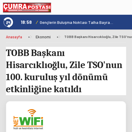
18:58
/
1
Konya'nın Zengin Mutfağı GastroFest'te Tanıtılacak
Gençlerin Buluşma Noktası Talha Bayrakçı Akademi Hızla Yükseliyor
Anasayfa
»
Ekonomi
»
TOBB Başkanı
Hisarcıklıoğlu, Zile TSO'nun
100. kuruluş yıl dönümü
etkinliğine katıldı