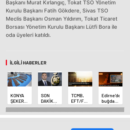
Başkanı Murat Kırlangıç, Tokat TSO Yönetim
Kurulu Başkanı Fatih Gökdere, Sivas TSO
Meclis Başkanı Osman Yıldırım, Tokat Ticaret
Borsası Yönetim Kurulu Başkanı Lütfi Bora ile
oda üyeleri katıldı.
İLGILI HABERLER
KONYA
SON
TCMB,
Edirne'de
ŞEKER
DAKİKA
EFT/FAST
buğday
YILLIK 7
HABERİ:
işlemleri
ve arpa
BİN 500
Yeni
için
ekim
TON
Merkez
fazla
sezonu
ÇİKOLATALI
Bankası
ücret
sona
ÜRÜN
Başkanı
uygulamasını
erdi