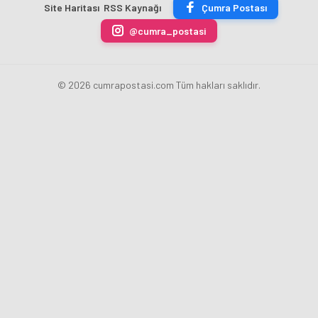
Site Haritası
RSS Kaynağı
Çumra Postası
ÜRETİLECEK
Fatih
kaldırdı
Karahan
@cumra_postasi
oldu
© 2026 cumrapostasi.com Tüm hakları saklıdır.