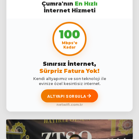
Çumra'nın
En Hızlı
İnternet Hizmeti
100
Mbps'e
Kadar
Sınırsız İnternet,
Sürpriz Fatura Yok!
Kendi altyapımız ve son teknoloji ile
evinize özel kesintisiz internet.
ALTYAPI SORGULA
netwifi.com.tr