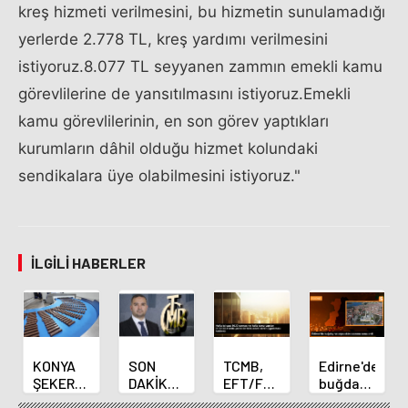
kreş hizmeti verilmesini, bu hizmetin sunulamadığı
yerlerde 2.778 TL, kreş yardımı verilmesini
istiyoruz.8.077 TL seyyanen zammın emekli kamu
görevlilerine de yansıtılmasını istiyoruz.Emekli
kamu görevlilerinin, en son görev yaptıkları
kurumların dâhil olduğu hizmet kolundaki
sendikalara üye olabilmesini istiyoruz."
İLGILI HABERLER
KONYA
SON
TCMB,
Edirne'de
ŞEKER
DAKİKA
EFT/FAST
buğday
YILLIK 7
HABERİ:
işlemleri
ve arpa