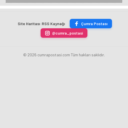
BİN 500
Yeni
için
ekim
TON
Merkez
fazla
sezonu
ÇİKOLATALI
Bankası
ücret
sona
ÜRÜN
Başkanı
uygulamasını
erdi
Site Haritası
RSS Kaynağı
Çumra Postası
ÜRETİLECEK
Fatih
kaldırdı
Karahan
@cumra_postasi
oldu
© 2026 cumrapostasi.com Tüm hakları saklıdır.