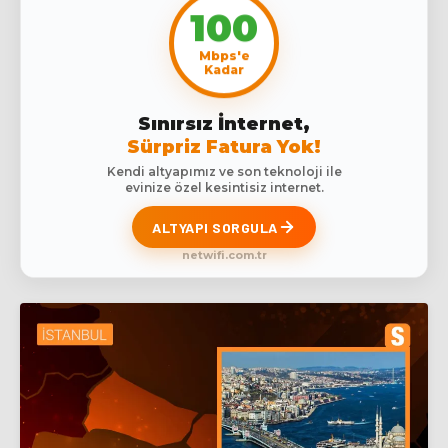
100
Mbps'e
Kadar
Sınırsız İnternet,
Sürpriz Fatura Yok!
Kendi altyapımız ve son teknoloji ile
evinize özel kesintisiz internet.
ALTYAPI SORGULA
netwifi.com.tr