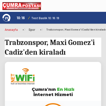
10:16
/
1
Test Baslik 10:16:19
Anasayfa
»
Spor
»
Trabzonspor, Maxi Gomez'i Cadiz'den kiraladı
Trabzonspor, Maxi Gomez'i
Cadiz'den kiraladı
Çumra'nın
En Hızlı
İnternet Hizmeti