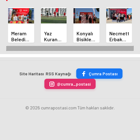
Meram
Yaz
Konyalı
Necmettin
Belediyespor
Kuran
Bisikletçi
Erbakan
Okçuları
Kursu
Ahmet
Üniversitesi
Türkiye
Öğrencileri
Can
Geleneksel
Şampiyonası'ndan
Futbol
Akpınar
Okçulukta
Derecelerle
Sahasında
Altın
Zirvede
Döndü
Madalyayı
Site Haritası
RSS Kaynağı
Çumra Postası
Aldı
@cumra_postasi
© 2026 cumrapostasi.com Tüm hakları saklıdır.