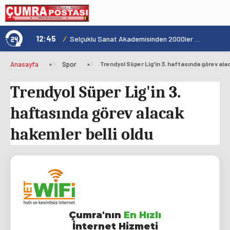
12:45
/
1
Şehrin Kalbinde Yolculukla Konya Mirası Tanıtıldı
Selçuklu Sanat Akademisinden 2000ler Pop Konseri
Anasayfa
»
Spor
»
Trendyol Süper Lig'in 3. haftasında görev alac
Trendyol Süper Lig'in 3.
haftasında görev alacak
hakemler belli oldu
Çumra'nın
En Hızlı
İnternet Hizmeti