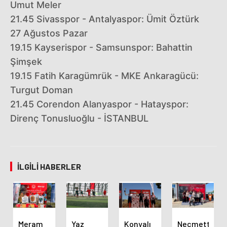
Umut Meler
21.45 Sivasspor - Antalyaspor: Ümit Öztürk
27 Ağustos Pazar
19.15 Kayserispor - Samsunspor: Bahattin
Şimşek
19.15 Fatih Karagümrük - MKE Ankaragücü:
Turgut Doman
21.45 Corendon Alanyaspor - Hatayspor:
Direnç Tonusluoğlu - İSTANBUL
İLGILI HABERLER
Meram
Yaz
Konyalı
Necmettin