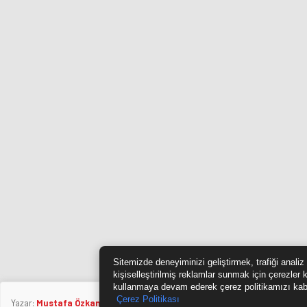
Sitemizde deneyiminizi geliştirmek, trafiği anali
kişiselleştirilmiş reklamlar sunmak için çerezler 
kullanmaya devam ederek çerez politikamızı kab
Çerez Politikası
Yazar:
Mustafa Özkan