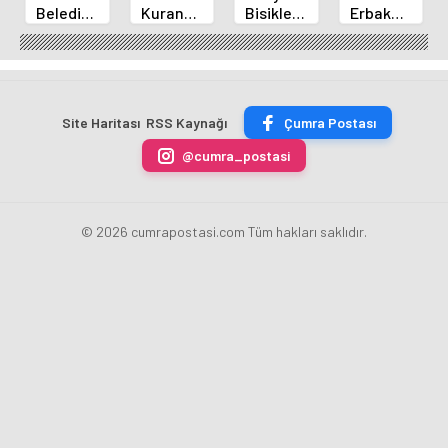
Belediyespor
Kuran
Bisikletçi
Erbakan
Okçuları
Kursu
Ahmet
Üniversitesi
Türkiye
Öğrencileri
Can
Geleneksel
Şampiyonası'ndan
Futbol
Akpınar
Okçulukta
Derecelerle
Sahasında
Altın
Zirvede
Döndü
Madalyayı
Site Haritası
RSS Kaynağı
Çumra Postası
Aldı
@cumra_postasi
© 2026 cumrapostasi.com Tüm hakları saklıdır.