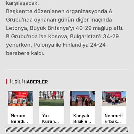
karşılaşacak.
Başkentte düzenlenen organizasyonda A
Grubu'nda oynanan günün diğer maçında
Letonya, Büyük Britanya'yı 40-29 mağlup etti.
B Grubu'nda ise Kosova, Bulgaristan'ı 34-29
yenerken, Polonya ile Finlandiya 24-24
berabere kaldı.
İLGILI HABERLER
Meram
Yaz
Konyalı
Necmettin
Belediyespor
Kuran
Bisikletçi
Erbakan
Okçuları
Kursu
Ahmet
Üniversitesi
Türkiye
Öğrencileri
Can
Geleneksel