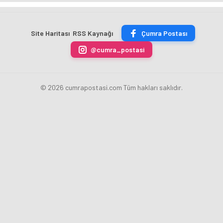
Şampiyonası'ndan
Futbol
Akpınar
Okçulukta
Derecelerle
Sahasında
Altın
Zirvede
Döndü
Madalyayı
Site Haritası
RSS Kaynağı
Çumra Postası
Aldı
@cumra_postasi
© 2026 cumrapostasi.com Tüm hakları saklıdır.