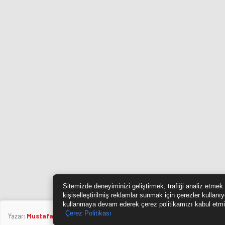
Sitemizde deneyiminizi geliştirmek, trafiği analiz etmek
kişiselleştirilmiş reklamlar sunmak için çerezler kullanı
kullanmaya devam ederek çerez politikamızı kabul etmi
Çerez Politikası
Yazar:
Mustafa Özkan