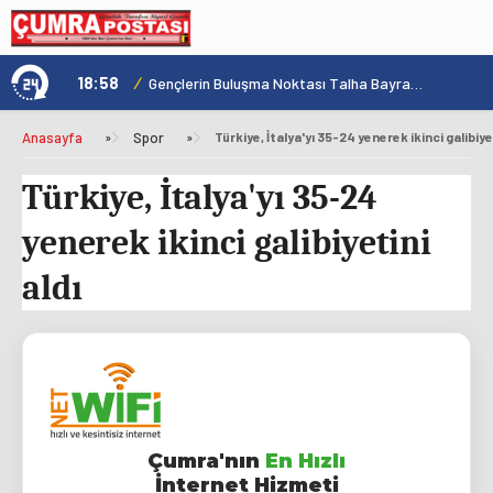
18:58
/
1
Konya'nın Zengin Mutfağı GastroFest'te Tanıtılacak
Gençlerin Buluşma Noktası Talha Bayrakçı Akademi Hızla Yükseliyor
Anasayfa
»
Spor
»
Türkiye, İtalya'yı 35-24 yenerek ikinci galibiyet
Türkiye, İtalya'yı 35-24
yenerek ikinci galibiyetini
aldı
Çumra'nın
En Hızlı
İnternet Hizmeti