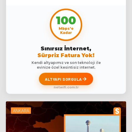
100
Mbps'e
Kadar
Sınırsız İnternet,
Sürpriz Fatura Yok!
Kendi altyapımız ve son teknoloji ile
evinize özel kesintisiz internet.
ALTYAPI SORGULA
netwifi.com.tr