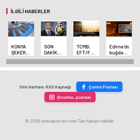
İLGILI HABERLER
KONYA
SON
TCMB,
Edirne'de
ŞEKER
DAKİKA
EFT/FAST
buğday
YILLIK 7
HABERİ:
işlemleri
ve arpa
BİN 500
Yeni
için
ekim
TON
Merkez
fazla
sezonu
ÇİKOLATALI
Bankası
ücret
sona
ÜRÜN
Başkanı
uygulamasını
erdi
Site Haritası
RSS Kaynağı
Çumra Postası
ÜRETİLECEK
Fatih
kaldırdı
Karahan
@cumra_postasi
oldu
© 2026 cumrapostasi.com Tüm hakları saklıdır.