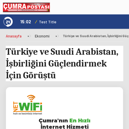
15:02
/
1
Test Title
Anasayfa
»
Ekonomi
»
Türkiye ve Suudi Arabistan, İşbirliğini Gü
Türkiye ve Suudi Arabistan,
İşbirliğini Güçlendirmek
İçin Görüştü
Çumra'nın
En Hızlı
İnternet Hizmeti