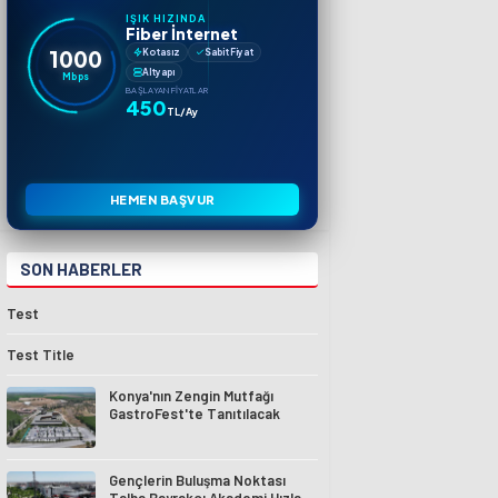
IŞIK HIZINDA
Fiber İnternet
1000
Kotasız
Sabit Fiyat
Altyapı
Mbps
BAŞLAYAN FIYATLAR
450
TL/Ay
HEMEN BAŞVUR
SON HABERLER
Test
Test Title
Konya'nın Zengin Mutfağı
GastroFest'te Tanıtılacak
Gençlerin Buluşma Noktası