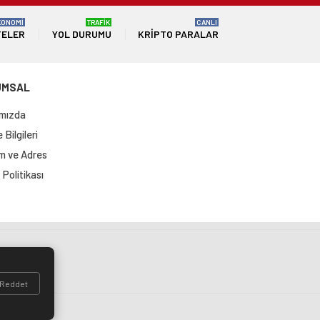
KONOMİ
TRAFİK
CANLI
TELER
YOL DURUMU
KRIPTO PARALAR
UMSAL
mızda
Bilgileri
im ve Adres
Politikası
si
Reddet