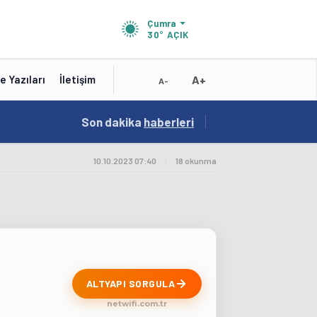
Çumra
30°
AÇIK
A+
e Yazıları
İletişim
A-
19:01
Son dakika
/
haberleri
Konya'nın Zengin Mutfağı GastroFest'te Tanıt
10.10.2023 07:40
|
18 okunma
ALTYAPI SORGULA
netwifi.com.tr