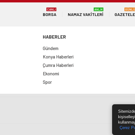
CANLI
ANLIK
GÜNL
BORSA
NAMAZ VAKITLERI
GAZETEL
HABERLER
Gündem
Konya Haberleri
Çumra Haberleri
Ekonomi
Spor
Sit
Sitemizde
kişiselleş
kullanmay
Çerez Po