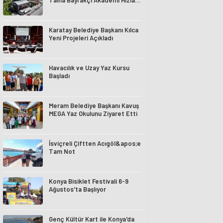
Talha Bayrakçı Akademi Hızla
Yükseliyor
Karatay Belediye Başkanı Kılca
Yeni Projeleri Açıkladı
Havacılık ve Uzay Yaz Kursu
Başladı
Meram Belediye Başkanı Kavuş
MEGA Yaz Okulunu Ziyaret Etti
İsviçreli Çiftten Acıgöl&apos;e
Tam Not
Konya Bisiklet Festivali 6-9
Ağustos'ta Başlıyor
Genç Kültür Kart ile Konya'da