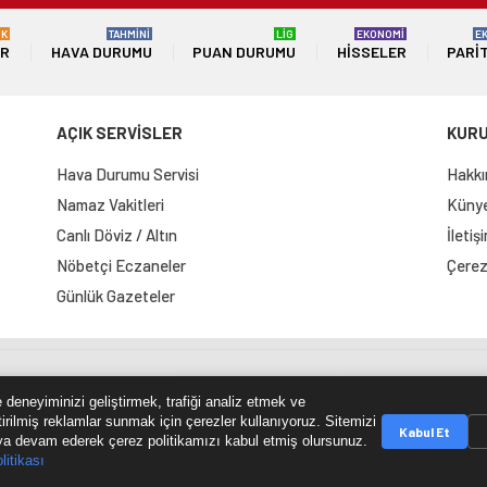
ÜK
TAHMİNİ
LİG
EKONOMİ
E
ER
HAVA DURUMU
PUAN DURUMU
HISSELER
PARI
AÇIK SERVİSLER
KUR
Hava Durumu Servisi
Hakkı
Namaz Vakitleri
Künye 
Canlı Döviz / Altın
İletiş
Nöbetçi Eczaneler
Çerez 
Günlük Gazeteler
e Haritası
RSS Kaynağı
Çumra Postası
@cumra_posta
 deneyiminizi geliştirmek, trafiği analiz etmek ve
tirilmiş reklamlar sunmak için çerezler kullanıyoruz. Sitemizi
Kabul Et
a devam ederek çerez politikamızı kabul etmiş olursunuz.
litikası
© 2026 cumrapostasi.com Tüm hakları saklıdır.