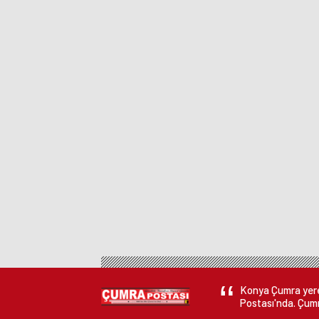
Konya Çumra yerel
Postası'nda. Çumr