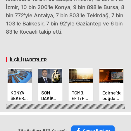
İzmir, 10 bin 200'le Konya, 9 bin 898'le Bursa, 8
bin 772'yle Antalya, 7 bin 803'le Tekirdağ, 7 bin
103'le Balıkesir, 7 bin 92'yle Gaziantep ve 6 bin
83'le Kocaeli takip etti.
İLGILI HABERLER
KONYA
SON
TCMB,
Edirne'de
ŞEKER
DAKİKA
EFT/FAST
buğday
YILLIK 7
HABERİ:
işlemleri
ve arpa
BİN 500
Yeni
için
ekim
TON
Merkez
fazla
sezonu
ÇİKOLATALI
Bankası
ücret
sona
ÜRÜN
Başkanı
uygulamasını
erdi
Site Haritası
RSS Kaynağı
Çumra Postası