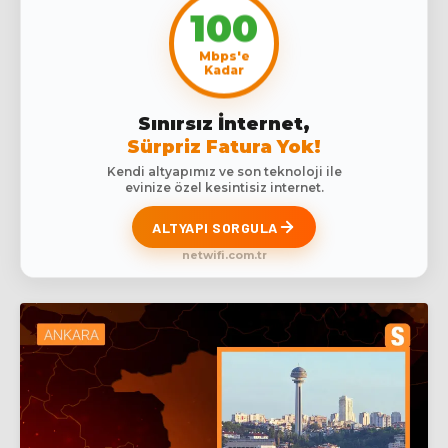
100
Mbps'e
Kadar
Sınırsız İnternet,
Sürpriz Fatura Yok!
Kendi altyapımız ve son teknoloji ile
evinize özel kesintisiz internet.
ALTYAPI SORGULA
netwifi.com.tr