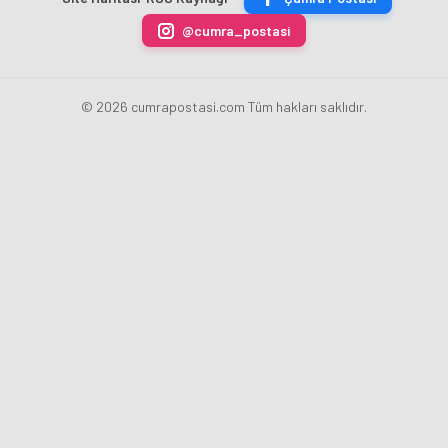
ÜRETİLECEK
Fatih
kaldırdı
Karahan
@cumra_postasi
oldu
© 2026 cumrapostasi.com Tüm hakları saklıdır.