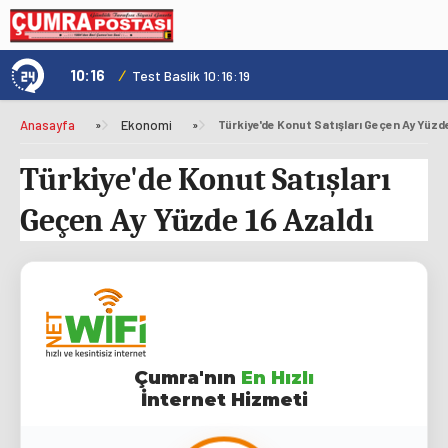
10:16
/
1
Test Baslik 10:16:19
Anasayfa
»
Ekonomi
»
Türkiye'de Konut Satışları Geçen Ay Yüzde
Türkiye'de Konut Satışları
Geçen Ay Yüzde 16 Azaldı
Çumra'nın
En Hızlı
İnternet Hizmeti