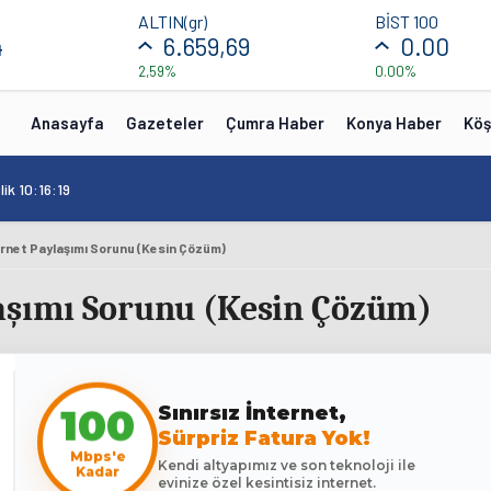
ALTIN(gr)
BİST 100
4
6.659,69
0.00
2,59%
0.00%
Anasayfa
Gazeteler
Çumra Haber
Konya Haber
Köş
ik 10:16:19
ernet Paylaşımı Sorunu (Kesin Çözüm)
aşımı Sorunu (Kesin Çözüm)
Sınırsız İnternet,
100
Sürpriz Fatura Yok!
Mbps'e
Kendi altyapımız ve son teknoloji ile
Kadar
evinize özel kesintisiz internet.