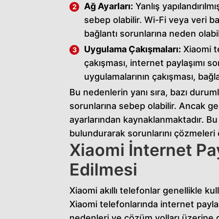
c
Ağ Ayarları:
Yanlış yapılandırılmı
o
sebep olabilir. Wi-Fi veya veri b
r
bağlantı sorunlarına neden olabil
t
Uygulama Çakışmaları:
Xiaomi te
a
çakışması, internet paylaşımı sor
v
uygulamalarının çakışması, bağla
c
Bu nedenlerin yanı sıra, bazı durum
ı
sorunlarına sebep olabilir. Ancak gen
l
ayarlarından kaynaklanmaktadır. Bu 
a
bulundurarak sorunlarını çözmeleri 
Xiaomi İnternet Pa
r
e
Edilmesi
s
Xiaomi akıllı telefonlar genellikle ku
c
Xiaomi telefonlarında internet paylaş
o
nedenleri ve çözüm yolları üzerine 