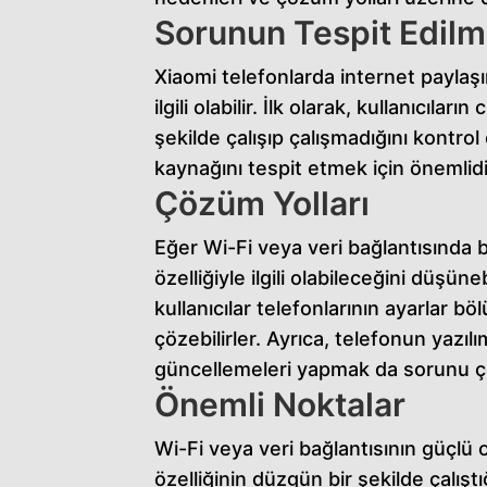
r
Sorunun Tespit Edilm
t
Xiaomi telefonlarda internet paylaşım
ilgili olabilir. İlk olarak, kullanıcılar
şekilde çalışıp çalışmadığını kontr
kaynağını tespit etmek için önemlidi
Çözüm Yolları
Eğer Wi-Fi veya veri bağlantısında
özelliğiyle ilgili olabileceğini düşün
kullanıcılar telefonlarının ayarlar 
çözebilirler. Ayrıca, telefonun yazı
güncellemeleri yapmak da sorunu çö
Önemli Noktalar
Wi-Fi veya veri bağlantısının güçl
özelliğinin düzgün bir şekilde çalış