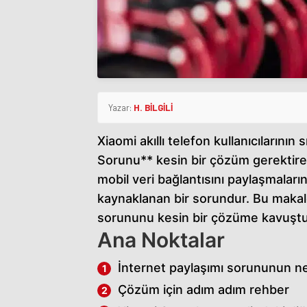
Yazar:
H. BİLGİLİ
Xiaomi akıllı telefon kullanıcılarının
h
Sorunu** kesin bir çözüm gerektiren
a
mobil veri bağlantısını paylaşmaları
l
kaynaklanan bir sorundur. Bu makaled
k
sorununu kesin bir çözüme kavuştur
a
Ana Noktalar
l
ı
İnternet paylaşımı sorununun n
e
Çözüm için adım adım rehber
s