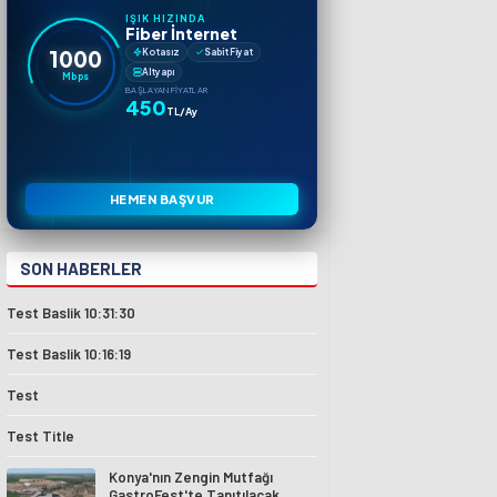
IŞIK HIZINDA
Fiber İnternet
1000
Kotasız
Sabit Fiyat
Altyapı
Mbps
BAŞLAYAN FIYATLAR
450
TL/Ay
HEMEN BAŞVUR
SON HABERLER
Test Baslik 10:31:30
Test Baslik 10:16:19
Test
Test Title
Konya'nın Zengin Mutfağı
GastroFest'te Tanıtılacak