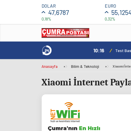
DOLAR
EURO
47,6787
55,125
0,18%
0,32%
10:16
/
Test Basl
Anasayfa
»
Bilim & Teknoloji
»
Xiaomi İnt
Xiaomi İnternet Payl
Çumra'nın
En Hızlı