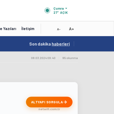
Çumra
27°
AÇIK
A+
e Yazıları
İletişim
A-
15:41
Son dakika
/
haberleri
Test
08.03.2024 09:40
|
95 okunma
ALTYAPI SORGULA
netwifi.com.tr