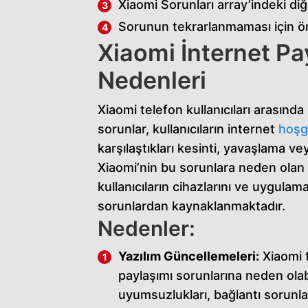
Xiaomi Sorunları array’indeki di
c
Sorunun tekrarlanmaması için ö
o
Xiaomi İnternet P
r
Nedenleri
t
e
Xiaomi telefon kullanıcıları arasında
s
sorunlar, kullanıcıların internet
hoşg
e
karşılaştıkları kesinti, yavaşlama ve
n
Xiaomi’nin bu sorunlara neden olan 
y
kullanıcıların cihazlarını ve uygulama
u
sorunlardan kaynaklanmaktadır.
Nedenler:
r
t
Yazılım Güncellemeleri:
Xiaomi t
e
paylaşımı sorunlarına neden olab
s
uyumsuzlukları, bağlantı sorunlar