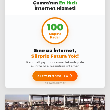
Çumra'nın
En Hızlı
İnternet Hizmeti
100
Mbps'e
Kadar
Sınırsız İnternet,
Sürpriz Fatura Yok!
Kendi altyapımız ve son teknoloji ile
evinize özel kesintisiz internet.
ALTYAPI SORGULA
netwifi.com.tr