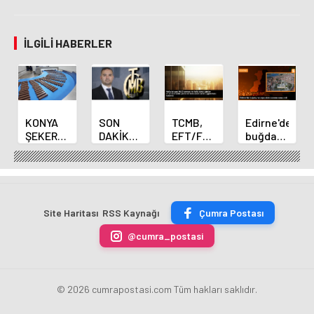
İLGILI HABERLER
KONYA
SON
TCMB,
Edirne'de
ŞEKER
DAKİKA
EFT/FAST
buğday
YILLIK 7
HABERİ:
işlemleri
ve arpa
BİN 500
Yeni
için
ekim
TON
Merkez
fazla
sezonu
ÇİKOLATALI
Bankası
ücret
sona
ÜRÜN
Başkanı
uygulamasını
erdi
Site Haritası
RSS Kaynağı
Çumra Postası
ÜRETİLECEK
Fatih
kaldırdı
Karahan
@cumra_postasi
oldu
© 2026 cumrapostasi.com Tüm hakları saklıdır.