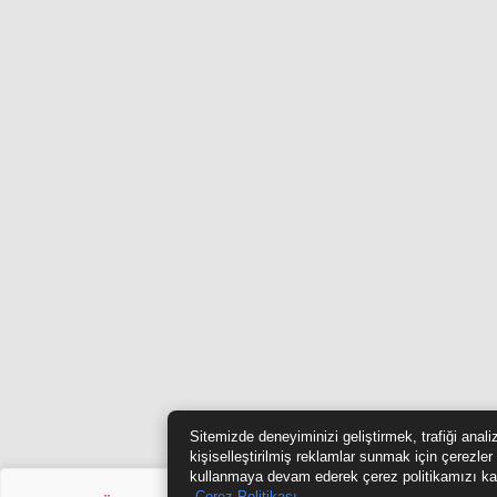
Sitemizde deneyiminizi geliştirmek, trafiği anal
kişiselleştirilmiş reklamlar sunmak için çerezler
kullanmaya devam ederek çerez politikamızı ka
Çerez Politikası