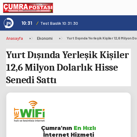
10:31
/
1
Genç Kültür Kart ile Konya'da Üniversite Yaşamı Daha Avantajlı
Test Baslik 10:31:30
Anasayfa
»
Ekonomi
»
Yurt Dışında Yerleşik Kişiler 12,6 Milyon D
Yurt Dışında Yerleşik Kişiler
12,6 Milyon Dolarlık Hisse
Senedi Sattı
Çumra'nın
En Hızlı
İnternet Hizmeti