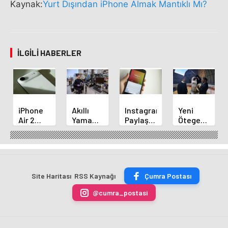
Kaynak:
Yurt Dışından iPhone Almak Mantıklı Mı?
İLGILI HABERLER
iPhone
Akıllı
Instagram,
Yeni
Air 2
Yama
Paylaşımlarda
Ötegezegen
Tanıtımı
Çevresel
Müzik
Keşfi:
Yaklaşıyor:
Tehlikeleri
Değiştirme
Türk
5
Titreşimle
Özelliğini
Bilim
Devrimsel
Bildiriyor
Başlatıyor
İnsanının
Yenilik!
Başarısı
Site Haritası
RSS Kaynağı
Çumra Postası
@cumra_postasi