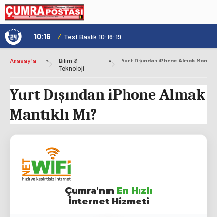
10:16
/
1
Test Baslik 10:16:19
Anasayfa
»
Bilim &
»
Yurt Dışından iPhone Almak Mantıklı Mı?
Teknoloji
Yurt Dışından iPhone Almak
Mantıklı Mı?
Çumra'nın
En Hızlı
İnternet Hizmeti